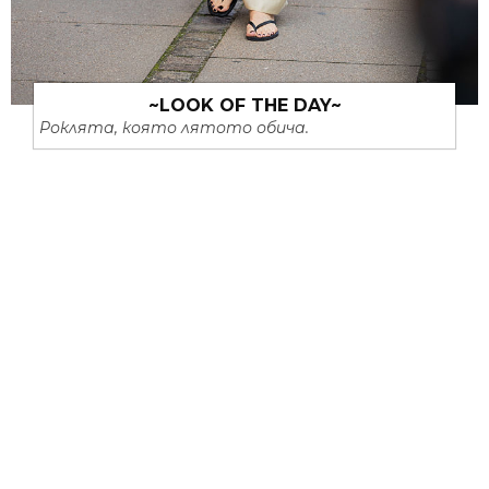
~LOOK OF THE DAY~
Роклята, която лятото обича.