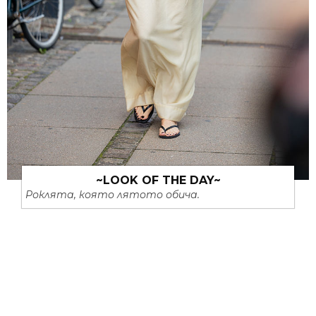
~LOOK OF THE DAY~
Роклята, която лятото обича.