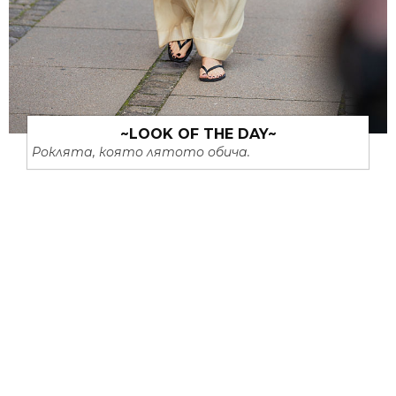
~LOOK OF THE DAY~
Роклята, която лятото обича.