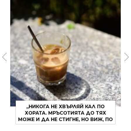
ГА НЕ ХВЪРЛЯЙ КАЛ ПО
„АКО НЕ ЗНА
А. МРЪСОТИЯТА ДО ТЯХ
ПРИСТАНИЩ
ДА НЕ СТИГНЕ, НО ВИЖ, ПО
ПОПЪТ
ЯТА РЪКА ЩЕ ОСТАНЕ.“