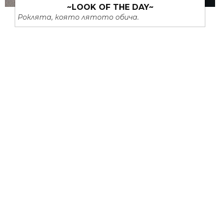
~LOOK OF THE DAY~
Роклята, която лятото обича.