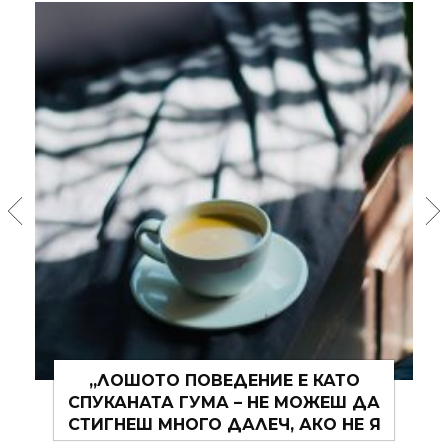
„ЛОШОТО ПОВЕДЕНИЕ Е КАТО
”ЛЯТ
СПУКАНАТА ГУМА – НЕ МОЖЕШ ДА
ОТ Т
СТИГНЕШ МНОГО ДАЛЕЧ, АКО НЕ Я
СМЕНИШ.“