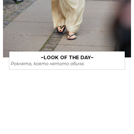
~LOOK OF THE DAY~
Роклята, която лятото обича.