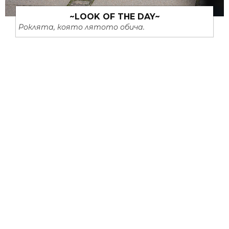
~LOOK OF THE DAY~
Роклята, която лятото обича.