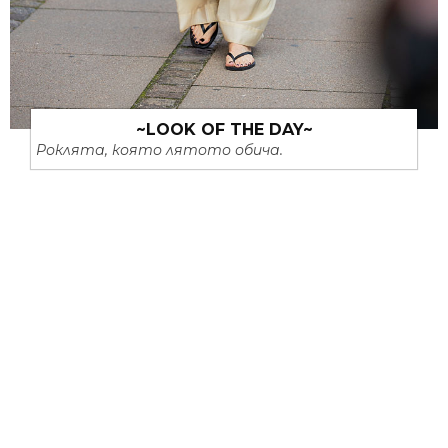
~LOOK OF THE DAY~
Роклята, която лятото обича.