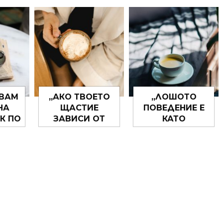
А
ТОВА… ПРАВИ
ДО ТЯХ МОЖЕ И
ЗИ,
СПОМЕНИ!“
ДА НЕ СТИГНЕ,
ДВА
НО ВИЖ, ПО
.“
ТВОЯТА РЪКА
ЩЕ ОСТАНЕ.“
РВАМ
„АКО ТВОЕТО
„ЛОШОТО
НА
ЩАСТИЕ
ПОВЕДЕНИЕ Е
К ПО
ЗАВИСИ ОТ
КАТО
ЛКО
ТОВА КАКВО
СПУКАНАТА
СЕ
ПРАВИ НЯКОЙ
ГУМА – НЕ
, А
ДРУГ ЗНАЧИ
МОЖЕШ ДА
СОКО
ИМАШ ДОСТА
СТИГНЕШ
А,
ГОЛЯМ
МНОГО ДАЛЕЧ,
ДАРИ
ПРОБЛЕМ.“
АКО НЕ Я
.”
СМЕНИШ.“