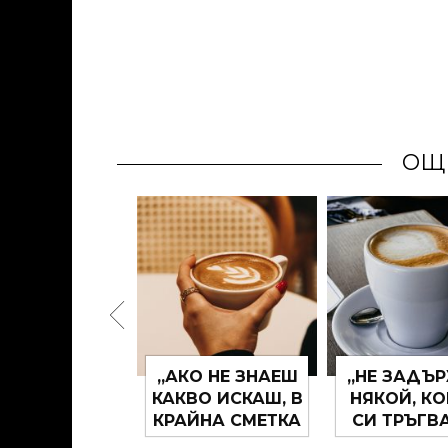
ОЩ
И МОЖЕ БИ,
„АКО НЕ ЗНАЕШ
„НЕ ЗАДЪ
Е БИ, ТОВА
КАКВО ИСКАШ, В
НЯКОЙ, К
ЯТО ЩЕ СЕ
КРАЙНА СМЕТКА
СИ ТРЪГВ
ЖЕ ТАКОВА,
МОЖЕ ДА СИ
ТЕБ. ИНА