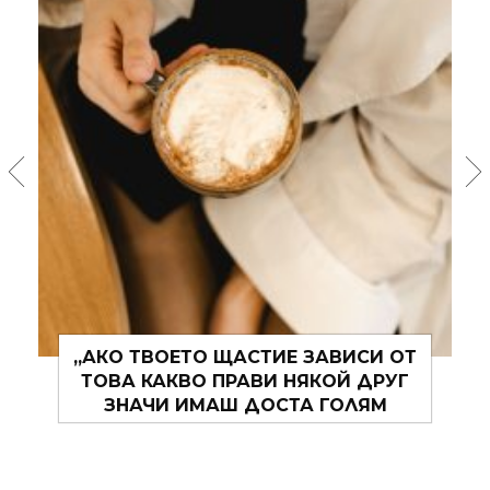
 ЩАСТИЕ ЗАВИСИ ОТ
„ЛОШОТО ПОВЕДЕН
ПРАВИ НЯКОЙ ДРУГ
СПУКАНАТА ГУМА – 
АШ ДОСТА ГОЛЯМ
СТИГНЕШ МНОГО ДАЛ
ОБЛЕМ.“
СМЕНИШ.