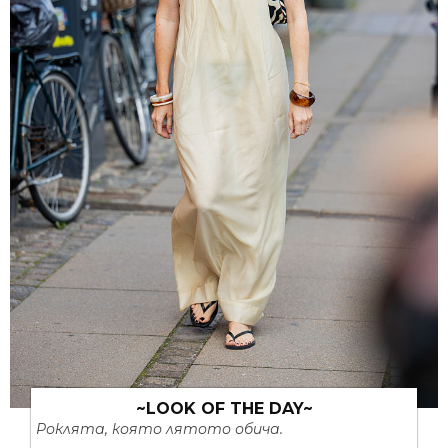
~LOOK OF THE DAY~
Роклята, която лятото обича.