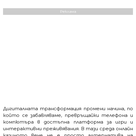
Реклама
Дигиталната трансформация промени начина, по
който се забавляваме, превръщайки телефона и
компютъра в достъпна платформа за игри и
интерактивни преживявания. В тази среда онлайн
казиното вече не е просто алтернатива на