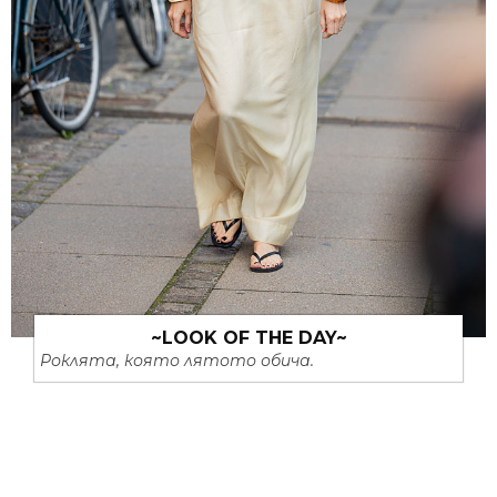
~LOOK OF THE DAY~
Роклята, която лятото обича.