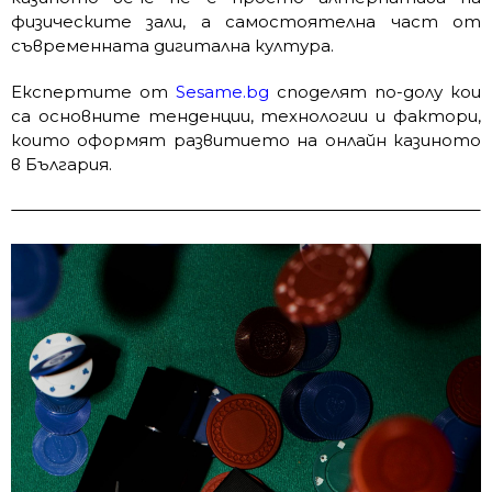
физическите зали, а самостоятелна част от
съвременната дигитална култура.
Експертите от
Sesame.bg
споделят по-долу кои
са основните тенденции, технологии и фактори,
които оформят развитието на онлайн казиното
в България.