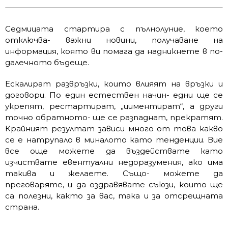
Седмицата стартира с пълнолуние, което
отключва- важни новини, получаване на
информация, която ви помага да надникнете в по-
далечното бъдеще.
Ескалират развръзки, които влияят на връзки и
договори. По един естествен начин- едни ще се
укрепят, рестартират, „циментират“, а други
точно обратното- ще се разпаднат, прекратят.
Крайният резултат зависи много от това какво
се е натрупало в миналото като тенденции. Вие
все още можете да въздействате като
изчиствате евентуални недоразумения, ако има
такива и желаете. Също- можете да
преговаряте, и да оздравявате съюзи, които ще
са полезни, както за вас, така и за отсрещната
страна.