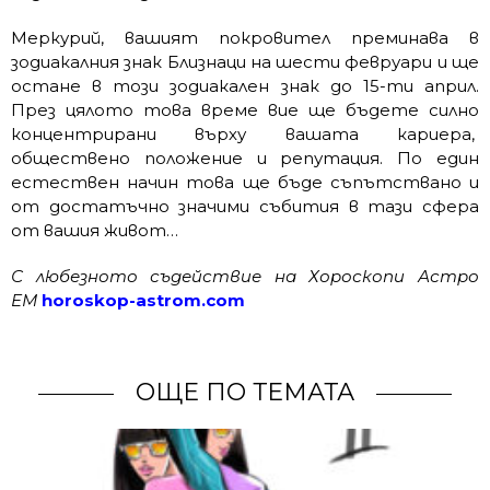
Меркурий, вашият покровител преминава в
зодиакалния знак Близнаци на шести февруари и ще
остане в този зодиакален знак до 15-ти април.
През цялото това време вие ще бъдете силно
концентрирани върху вашата кариера,
обществено положение и репутация. По един
естествен начин това ще бъде съпътствано и
от достатъчно значими събития в тази сфера
от вашия живот…
С любезното съдействие на Хороскопи Астро
ЕМ
horoskop-astrom.com
ОЩЕ ПО ТЕМАТА