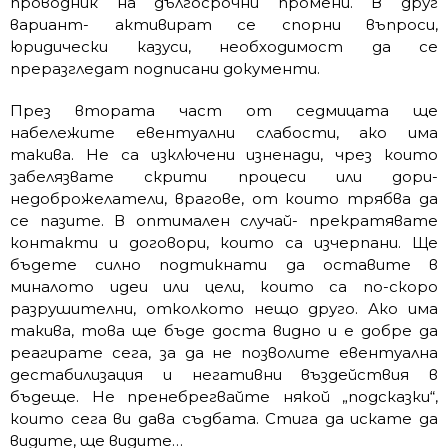
проводник на дългосрочни промени. В друг
вариант- активират се спорни въпроси,
юридически казуси, необходимост да се
преразгледат подписани документи.
През втората част от седмицата ще
набележите евентуални слабости, ако има
такива. Не са изключени изненади, чрез които
забелязвате скрити процеси или дори-
недоброжелатели, врагове, от които трябва да
се пазите. В оптимален случай- прекратявате
контакти и договори, които са изчерпани. Ще
бъдете силно подтикнати да оставите в
миналото идеи или цели, които са по-скоро
разрушителни, отколкото нещо друго. Ако има
такива, това ще бъде доста видно и е добре да
реагирате сега, за да не позволите евентуална
дестабилизация и негативни въздействия в
бъдеще. Не пренебрегвайте някой „подсказки“,
които сега ви дава съдбата. Стига да искате да
видите, ще видите…