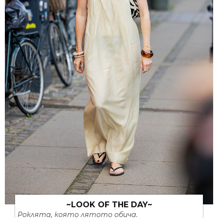
~LOOK OF THE DAY~
Роклята, която лятото обича.