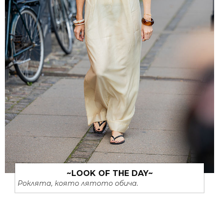
~LOOK OF THE DAY~
Роклята, която лятото обича.