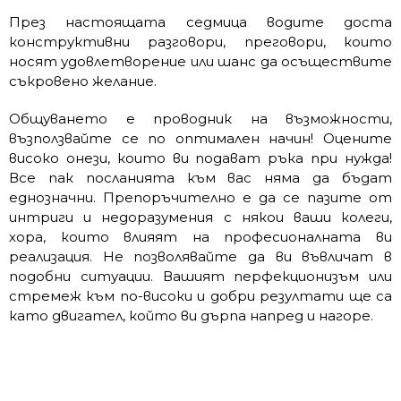
През настоящата седмица водите доста
конструктивни разговори, преговори, които
носят удовлетворение или шанс да осъществите
съкровено желание.
Общуването е проводник на възможности,
възползвайте се по оптимален начин! Оцените
високо онези, които ви подават ръка при нужда!
Все пак посланията към вас няма да бъдат
еднозначни. Препоръчително е да се пазите от
интриги и недоразумения с някои ваши колеги,
хора, които влияят на професионалната ви
реализация. Не позволявайте да ви въвличат в
подобни ситуации. Вашият перфекционизъм или
стремеж към по-високи и добри резултати ще са
като двигател, който ви дърпа напред и нагоре.