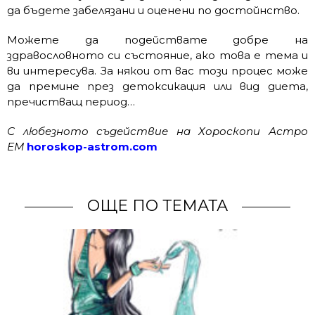
да бъдете забелязани и оценени по достойнство.
Можете да подействате добре на
здравословното си състояние, ако това е тема и
ви интересува. За някои от вас този процес може
да премине през детоксикация или вид диета,
пречистващ период…
С любезното съдействие на Хороскопи Астро
ЕМ
horoskop-astrom.com
ОЩЕ ПО ТЕМАТА