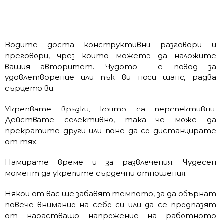
Водите доста конструктивни разговори и
преговори, чрез които можете да наложите
вашия авторитет. Чудото е повод за
удовлетворение или пък ви носи шанс, радва
сърцето ви.
Укрепвате връзки, които са перспективни.
Действате селективно, така че може да
прекратите други или поне да се дистанцирате
от тях.
Намирате време и за развлечения. Чудесен
момент да укрепите сърдечни отношения.
Някои от вас ще забавят темпото, за да обърнат
повече внимание на себе си или да се предпазят
от нарастващо напрежение на работното