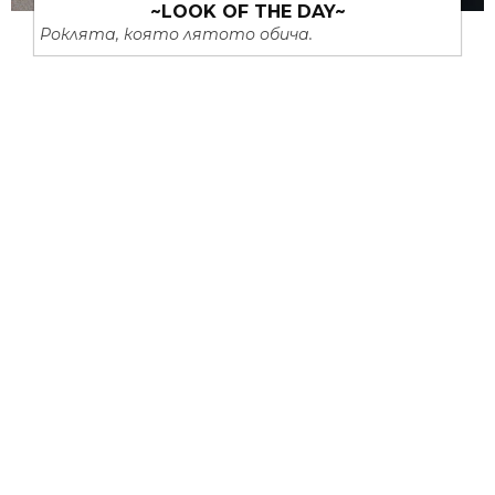
~LOOK OF THE DAY~
Роклята, която лятото обича.