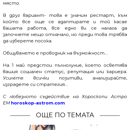
място.
В друг вариант- това е значим рестарт, към
който все още се адаптирате и той касае
вашата работа, все едно ви се налага да
започнете нещо отначало, но преди това трябва
да изберете посока.
Общуването е проводник на възможност…
На 1 май предстои пълнолуние, което осветява
вашия социален статус, репутация или кариера.
Усилете всички позитиви, анализирайте,
изградете си стратегия…
С любезното съдействие на Хороскопи Астро
ЕМ
horoskop-astrom.com
ОЩЕ ПО ТЕМАТА