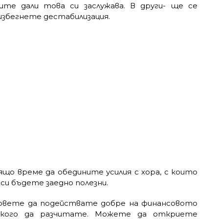
те дали това си заслужава. В други- ще се
избегнете дестабилизация.
що време да обедините усилия с хора, с които
и бъдете заедно полезни.
вете да подействате добре на финансовото
 кого да разчитате. Можете да откриете