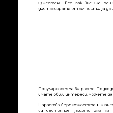
изместени. Все пак вие ще реши
дистанцирате от личности, за да 
Популярността ви расте. Подходя
имате общи интереси, можете да с
Нараства вероятността и шансо
си състояние, защото има на