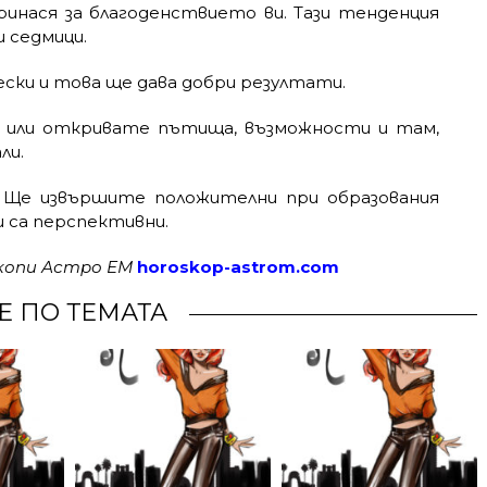
инася за благоденствието ви. Тази тенденция
и седмици.
ски и това ще дава добри резултати.
е или откривате пътища, възможности и там,
ли.
 Ще извършите положителни при образования
 са перспективни.
скопи Астро ЕМ
horoskop-astrom.com
Е ПО ТЕМАТА