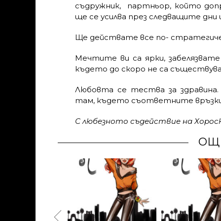
съдружник, партньор, който допр
ще се усилва през следващите дни 
Ще действате все по- стратегиче
Мечтите ви са ярки, забелязват
където до скоро не са съществува
Любовта се тества за здравина.
там, където съответните връзки
С любезното съдействие на Хоро
ОЩ