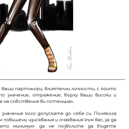
 ваши партньори, влиятелни личности, с които
 значение, отражение, върху ваши високи и
а на собствения ви потенциал.
значение кого допускате до себе си. Понякога
 повишени изисквания и очаквания към вас, за да
ато минимум- да не позволите да бъдете