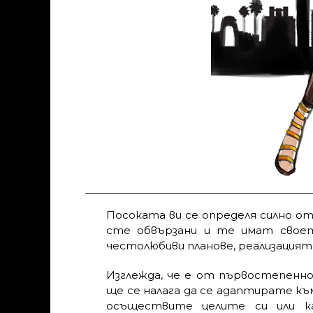
Посоката ви се определя силно от
сте обвързани и те имат своето
честолюбиви планове, реализацият
Изглежда, че е от първостепенно 
ще се налага да се адаптирате към
осъществите целите си или к