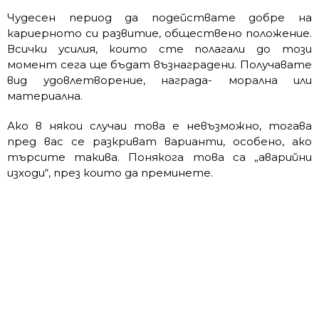
Чудесен период да подействате добре на
кариерното си развитие, обществено положение.
Всички усилия, които сте полагали до този
момент сега ще бъдат възнаградени. Получавате
вид удовлетворение, награда- морална или
материална.
Ако в някои случаи това е невъзможно, тогава
пред вас се разкриват варианти, особено, ако
търсите такива. Понякога това са „аварийни
изходи“, през които да преминете.