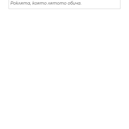
Роклята, която лятото обича.