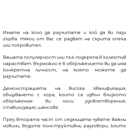
Имате на кого да разчитате и кой да ви пази
гърба. Някои от вас се радват на скрита опека
или покровител.
Вашата популярност или пък подкрепа в колектив
нарастват. Възможно е в обкръжението ви да има
конкретна личност, на която можете да
разчитате.
Демонстрацията на висока квалификация,
общуването с хора, които са извън близкото
обкръжение- ви носи удовлетворение,
стабилизация, шансове.
През втората част от седмицата чувате важни
новини, водите конструктивни разговори, които