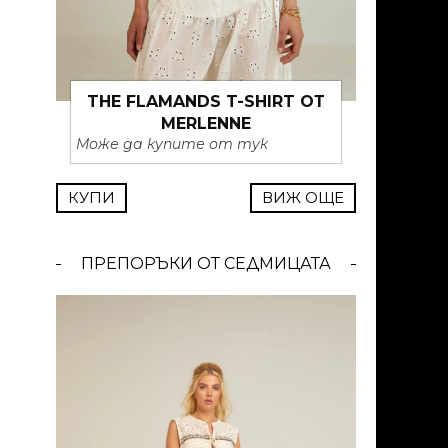
01.06.2026 –
25.05.2026 –
18.
07.06.2026
31.05.2026
24
THE FLAMANDS T-SHIRT ОТ
MERLENNE
Може да купите от тук
КУПИ
ВИЖ ОЩЕ
ПРЕПОРЪКИ ОТ СЕДМИЦАТА