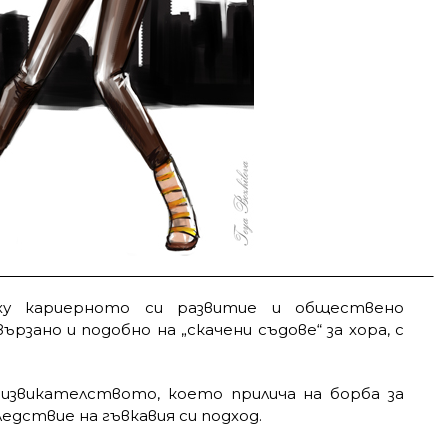
ху кариерното си развитие и обществено
ързано и подобно на „скачени съдове“ за хора, с
извикателството, което прилича на борба за
едствие на гъвкавия си подход.