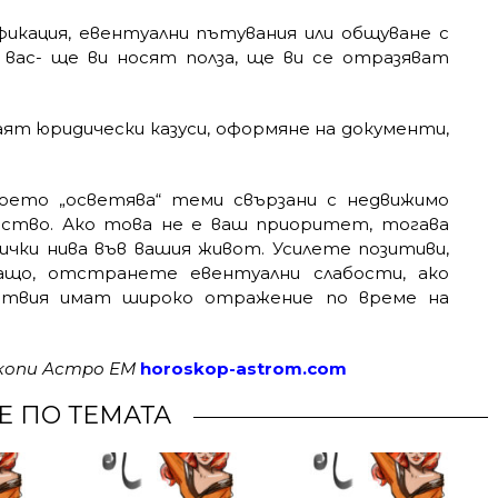
икация, евентуални пътувания или общуване с
 вас- ще ви носят полза, ще ви се отразяват
аят юридически казуси, оформяне на документи,
което „осветява“ теми свързани с недвижимо
ство. Ако това не е ваш приоритет, тогава
ички нива във вашия живот. Усилете позитиви,
ащо, отстранете евентуални слабости, ако
йствия имат широко отражение по време на
скопи Астро ЕМ
horoskop-astrom.com
Е ПО ТЕМАТА