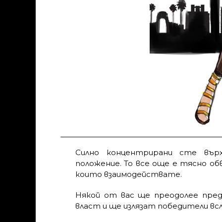
Силно концентрирани сте вър
положение. То все още е тясно обв
които взаимодействате.
Някой от вас ще преодолее пред
власт и ще излязат победители всл