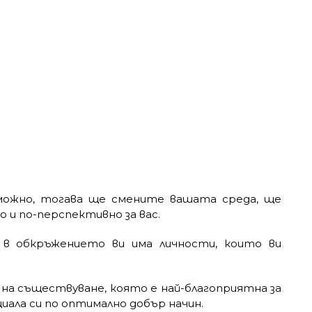
зможно, тогава ще смените вашата среда, ще
и по-перспективно за вас.
в обкръжението ви има личности, които ви
а съществуване, която е най-благоприятна за
иала си по оптимално добър начин.