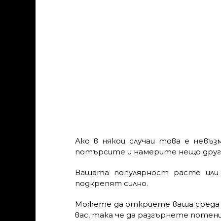
Ако в някои случаи това е невъ
потърсите и намерите нещо друго 
Вашата популярност расте или 
подкрепят силно.
Можете да откриете ваша среда н
вас, така че да разгърнете потенц