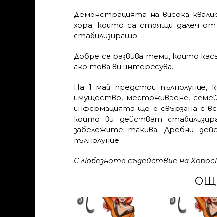
Демонстрацията на висока квалиф
хора, които са стоящи далеч от
стабилизиращо.
Добре се развива теми, които кас
ако това ви интересува.
На 1 май предстои пълнолуние, 
имущество, местоживеене, семей
информацията ще е свързана с вс
които ви действат стабилизир
забележите такива. Дребни де
пълнолуние.
С любезното съдействие на Хоро
ОЩ