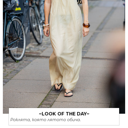
~LOOK OF THE DAY~
Роклята, която лятото обича.