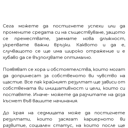
Сега можете да постигнете успехи или да
промените средата си на съществуване, защото
се премествате, заемате нова длъжност,
укрепвате важни връзки. Каквото и да е,
случващото се ще има широко отражение и е
хубаво да се възползвате оптимално.
Появяват се хора и обстоятелства, които могат
да допринесат за собственото ви чувство на
щастие. Все пак крайният резултат ще зависи от
собствената ви инициативност и цели, които си
поставяте. Иначе- можете да разчитате на доза
късмет във вашите начинания.
До края на седмицата може да постигнете
резултати, които засягат кариерното ви
развитие, социален статус, на които после ще