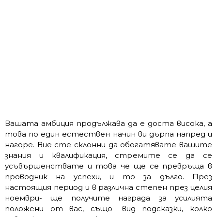
Вашата амбиция продължава да е доста висока, а
това по един естествен начин ви дърпа напред и
нагоре. Вие сте склонни да обогатявате вашите
знания и квалификация, стремите се да се
усъвършенствате и това че ще се превръща в
проводник на успехи, и то за дълго. През
настоящия период и в различна степен през целия
ноември- ще получите награда за усилията
положени от вас, също- вид подсказки, колко