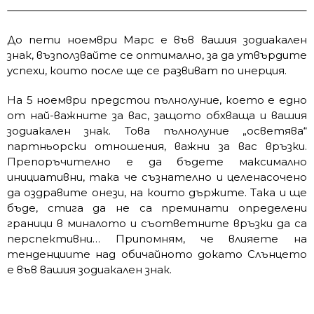
До пети ноември Марс е във вашия зодиакален
знак, възползвайте се оптимално, за да утвърдите
успехи, които после ще се развиват по инерция.
На 5 ноември предстои пълнолуние, което е едно
от най-важните за вас, защото обхваща и вашия
зодиакален знак. Това пълнолуние „осветява“
партньорски отношения, важни за вас връзки.
Препоръчително е да бъдете максимално
инициативни, така че съзнателно и целенасочено
да оздравите онези, на които държите. Така и ще
бъде, стига да не са преминати определени
граници в миналото и съответните връзки да са
перспективни… Припомням, че влияете на
тенденциите над обичайното докато Слънцето
е във вашия зодиакален знак.