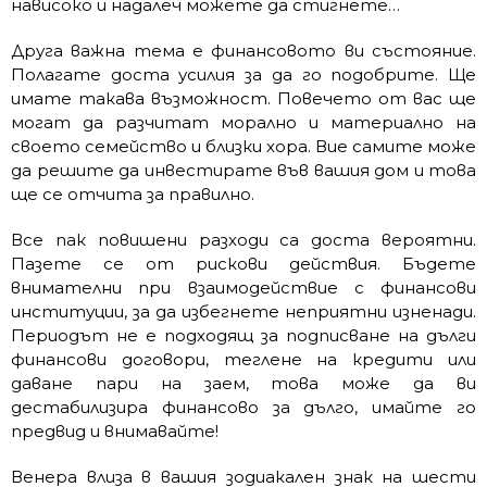
нависоко и надалеч можете да стигнете…
Друга важна тема е финансовото ви състояние.
Полагате доста усилия за да го подобрите. Ще
имате такава възможност. Повечето от вас ще
могат да разчитат морално и материално на
своето семейство и близки хора. Вие самите може
да решите да инвестирате във вашия дом и това
ще се отчита за правилно.
Все пак повишени разходи са доста вероятни.
Пазете се от рискови действия. Бъдете
внимателни при взаимодействие с финансови
институции, за да избегнете неприятни изненади.
Периодът не е подходящ за подписване на дълги
финансови договори, теглене на кредити или
даване пари на заем, това може да ви
дестабилизира финансово за дълго, имайте го
предвид и внимавайте!
Венера влиза в вашия зодиакален знак на шести