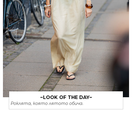
~LOOK OF THE DAY~
Роклята, която лятото обича.