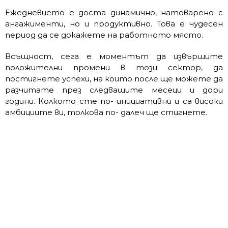
Ежедневието е доста динамично, натоварено с
ангажименти, но и продуктивно. Това е чудесен
период да се докажете на работното място.
Всъщност, сега е моментът да извършите
положителни промени в този сектор, да
постигнете успехи, на които после ще можете да
разчитате през следващите месеци и дори
години. Колкото сте по- инициативни и са високи
амбициите ви, толкова по- далеч ще стигнете.