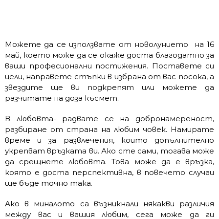
Можете да се използвате от новолунието на 16
май, което може да се окаже доста благодатно за
ваши професионални постижения. Поставете си
цели, направете стъпки в избрана от вас посока, а
звездите ще ви подкрепят или можете да
разчитате на доза късмет.
В любовта- радвате се на добронамереност,
разбиране от страна на любим човек. Намирате
време и за развлечения, които допълнително
укрепват връзката ви. Ако сте сами, тогава може
да срещнете любовта. Това може да е връзка,
която е доста перспективна, в повечето случаи
ще бъде точно така.
Ако в миналото са възникнали някакви различия
между вас и вашия любим, сега може да ги