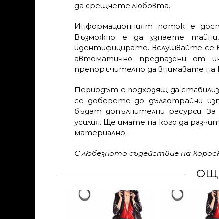
да срещнете любовта.
Информационният поток е доста 
Възможно е да узнаете тайни,
идентифицирате. Вслушвайте се в
автоматично предпазени от ин
препоръчително да внимавате на к
Периодът е подходящ да стабили
се доберете до дълготрайни изт
бъдат допълнителни ресурси. За
усилия. Ще имате на кого да разчит
материално.
С любезното съдействие на Хоро
ОЩ