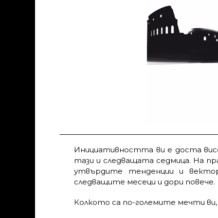
Инициативността ви е доста висо
тази и следващата седмица. На п
утвърдите тенденции и векто
следващите месеци и дори повече.
Колкото са по-големите мечти ви,