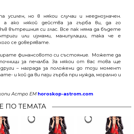
усилен, но в някои случаи и нееднозначен.
 а ако някой действа за гърба ви, да го
ъв вътрешния си глас. Все пак няма да бъдете
триги или измами, манипулации, така че е
ого се доверявате.
зирате финансовото си състояние. Можете да
очници за печалба. За някои от вас това ще
 други – награда за положени до този момент
ате- и кой да ви пази гърба при нужда, морално и
скопи Астро ЕМ
horoskop-astrom.com
Е ПО ТЕМАТА