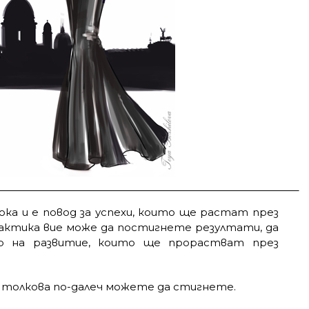
ка и е повод за успехи, които ще растат през
рактика вие може да постигнете резултати, да
р на развитие, които ще прорастват през
 толкова по-далеч можете да стигнете.