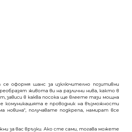
 се оформя шанс за изключително позитивни
преобразят живота ви на различни нива, както в
кт, зависи в каква посока ще влеете тази мощна
 че комуникацията е проводник на възможности
ма новина“, получавате подкрепа, намират все
жни за вас връзки. Ако сте сами, тогава можете