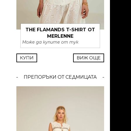
20.04.2026 –
13.04.2026 –
– 3
27.04.2026
19.04.2026
THE FLAMANDS T-SHIRT ОТ
MERLENNE
Може да купите от тук
КУПИ
ВИЖ ОЩЕ
ПРЕПОРЪКИ ОТ СЕДМИЦАТА