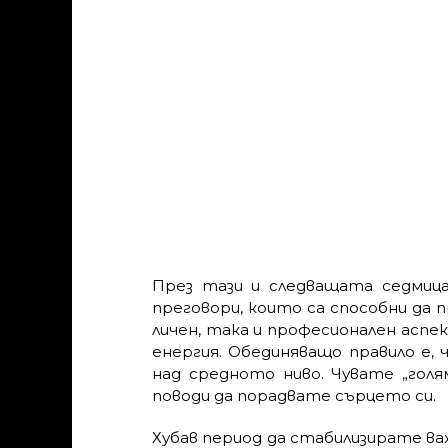
През тази и следващата седмица
преговори, които са способни да 
личен, така и професионален аспе
енергия. Обединяващо правило е,
над средното ниво. Чувате „голя
поводи да порадвате сърцето си.
Хубав период да стабилизирате ва