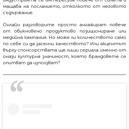
мащаба на посланието, отколкото от неговото
съдържание.
Онлайн разговорите просто ангажират повече
от обикновено продуктово позициониране или
медийна кампания. Но може ли количеството само
по себе си да засенчи качеството? Или акцентът
върху спонсорствата ще лиши сериала именно от
онази културна значимост, която брандовете се
опитват да използват?