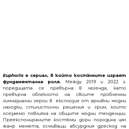
Euphoria
е сериал, в който костюмите играят
фундаментална роля.
Между 2019 и 2022 г.
поредицата се превърна в легенда, като
превърна облеклото на своите проблемни
гимназиални герои в експлозия от архивни модни
находки, стилистични решения и грим, които
осезаемо повлияха на общите модни тенденции.
Преекспонираните костюми дори породиха цял
жанр мемета, осмиващи абсурдния дрескод на