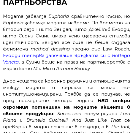
ПАРТНЬОРСТВА
Модата забеляза
Euphoria
сравнително късно, но
Euphoria
забеляза модата навреме. По времето на
втория сезон нито Зендая, нито Джейкъб Елорди,
нито Сидни Суини имаха ясно изградена стилова
идентичност. Зендая все още не беше създала
феномена
method dressing
заедно със Law Roach,
Елорди тепърва започваше връзката си с
Bottega
Veneta
, а Суини беше на прага на партньорства с
марки като
Miu Miu
и
Armani Beauty.
Днес нещата са коренно различни и отношенията
между модата и сериала са много по-
институционализирани. Трябва да се признае, че
през последните четири години
HBO
откри
огромния потенциал на модните акценти в
своите продукции
:
Succession
популяризира
Loro
Piana
и
Brunello Cucinelli,
And Just Like That
се
превърна в модно списание в епизоди, а в
The Idol
,