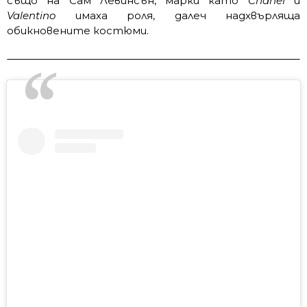
също на Сам Левинсън, марки като
Chanel
и
Valentino
имаха роля, далеч надхвърляща
обикновените костюми.