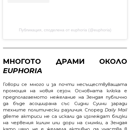
Публикация, споделена от euphoria (@euphoria)
МНОГОТО ДРАМИ ОКОЛО
EUPHORIA
Говори се много и за почти несъществуващата
промоция на новия сезон. Основната клюка е
предполагаемото нежелание на Зендая публично
да бъде асоциирана със Сидни Суини заради
техните политически различия. Според
Daily Mail
двете актриси не са искали да изглеждат близки
на червения килим или дори на снимки, а Зендая
като цяло не е желаела активно да участва в