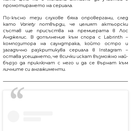
промотирането на сериала.
По-късно тези слухове бяха опровергани, след
като
Variety
потвърди, че целият актьорски
състав ще присъства на премиерата в Лос
Анджелис. В допълнение към спора с Labrinth –
композитора на саундтрака, който остро и
загадъчно разкритикува сериала в Instagram –
остава усещането, че всички искат възможно най-
бързо да приключат с него и да се върнат към
личните си ангажименти.