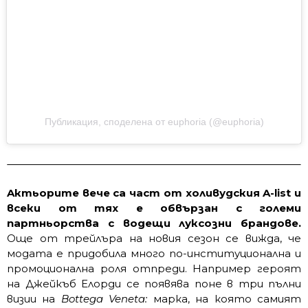
Публикация, споделена от euphoria (@euphoria)
Aктьорите вече са част от холивудския A-list и
всеки от тях е обвързан с големи
партньорства с водещи луксозни брандове.
Още от трейлъра на новия сезон се вижда, че
модата е придобила много по-институционална и
промоционална роля отпреди. Например героят
на Джейкъб Елорди се появява поне в три пълни
визии на
Bottega Veneta:
марка, на която самият