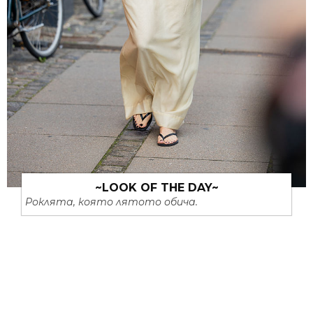
~LOOK OF THE DAY~
Роклята, която лятото обича.