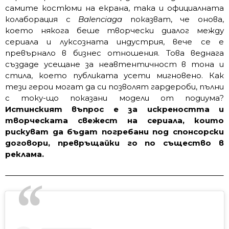
самите костюми на екрана, така и официалната
колаборация с
Balenciaga
показват, че онова,
което някога беше творчески диалог между
сериала и луксозната индустрия, вече се е
превърнало в бизнес отношения. Това веднага
създаде усещане за неавтентичност в тона и
стила, което публиката усети мигновено. Как
тези герои могат да си позволят гардероби, пълни
с току-що показани модели от подиума?
Истинският въпрос е за искреността и
творческата свежест на сериала, които
рискуват да бъдат погребани под спонсорски
договори, превръщайки го по същество в
реклама.