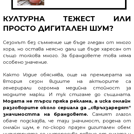
КУЛТУРНА ТЕЖЕСТ ИЛИ
ПРОСТО ДИГИТАЛЕН ШУМ?
Сезонът без съмнение ще бъде гледан от много
хора, но остава неясно дали ще бъде харесан от
също толкова много. За брандовете това няма
особено значение.
Както
Vogue
обяснява, още на премиерата на
втория сезон визиите на актьорите са
генерирали огромна медийна стойност за
модните марки. И тук стигаме до същината.
Модата не търси пряка реклама, а иска онлайн
разговорите около сериала да „свръхзаредят“
значимостта на брандовете.
Самият глагол
обаче подсказва, че тази значимост, родена от
онлайн шум, е по-скоро празен дигитален обем:
индустрията се интересува повече от силата и