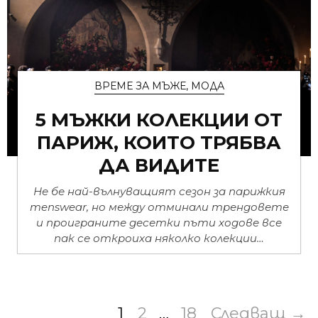
ВРЕМЕ ЗА МЪЖЕ
,
МОДА
5 МЪЖКИ КОЛЕКЦИИ ОТ
ПАРИЖ, КОИТО ТРЯБВА
ДА ВИДИТЕ
Не бе най-вълнуващият сезон за парижкия
menswear, но между отминали трендовете
и проиграните десетки пъти ходове все
пак се откроиха няколко колекции…
1
2
…
18
Следващ →