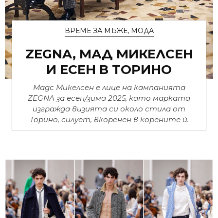
ВРЕМЕ ЗА МЪЖЕ
,
МОДА
ZEGNA, МАД МИКЕЛСЕН
И ЕСЕН В ТОРИНО
Мадс Микелсен е лице на кампанията
ZEGNA за есен/зима 2025, като марката
изгражда визията си около стила от
Торино, силует, вкоренен в корените ѝ.