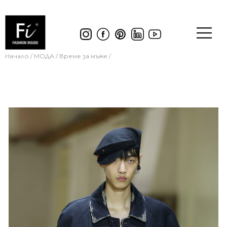
Начало
/
МОДА
/
Време за мъже
/
ВРЕМЕ ЗА МЪЖЕ
,
МОДА