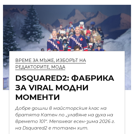
ВРЕМЕ ЗА МЪЖЕ
,
ИЗБОРЪТ НА
РЕДАКТОРИТЕ
,
МОДА
DSQUARED2: ФАБРИКА
ЗА VIRAL МОДНИ
МОМЕНТИ
Добре дошли в майсторския клас на
братята Катен по „улавяне на духа на
времето 101“. Menswear eсен-зима 2026 г.
на Dsquared2 е тотален хит.