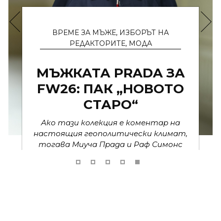
ФУТБОЛЪТ СРЕЩА
HERMÈS: МАНИЯТА
НА ХОЛАНД
Благодарение на звезди като Ерлинг
Холанд, Birkin се превръща в новия
статусен аксесоар и за мъжете. Това
е ерата на лукса без граници.