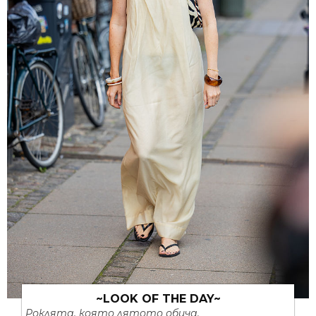
~LOOK OF THE DAY~
Роклята, която лятото обича.