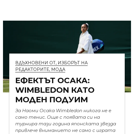
ВДЪХНОВЕНИ ОТ
,
ИЗБОРЪТ НА
РЕДАКТОРИТЕ
,
МОДА
ЕФЕКТЪТ ОСАКА:
WIMBLEDON КАТО
МОДЕН ПОДУИМ
За Наоми Осака Wimbledon никога не е
само тенис. Още с появата си на
турнира тази година японската звезда
привлече вниманието не само с играта