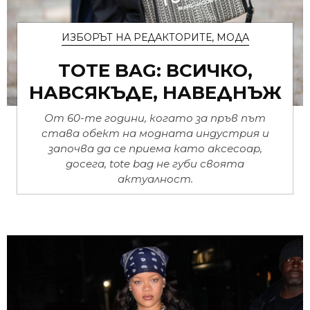
ИЗБОРЪТ НА РЕДАКТОРИТЕ
,
МОДА
TOTE BAG: ВСИЧКО,
НАВСЯКЪДЕ, НАВЕДНЪЖ
От 60-те години, когато за пръв път
става обект на модната индустрия и
започва да се приема като аксесоар,
досега, tote bag не губи своята
актуалност.