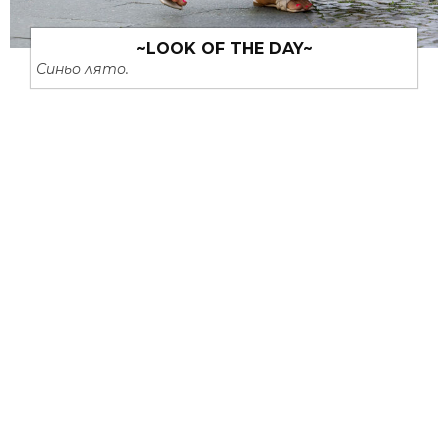
~LOOK OF THE DAY~
Синьо лято.