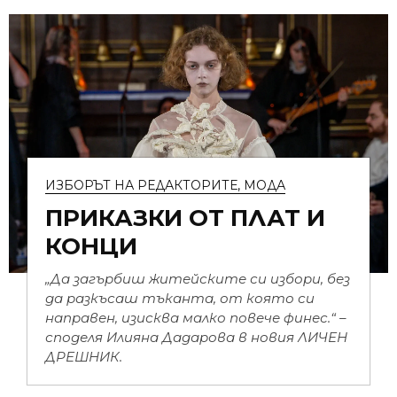
ИЗБОРЪТ НА РЕДАКТОРИТЕ
,
МОДА
ПРИКАЗКИ ОТ ПЛАТ И
КОНЦИ
„Да загърбиш житейските си избори, без
да разкъсаш тъканта, от която си
направен, изисква малко повече финес.“ –
споделя Илияна Дадарова в новия ЛИЧЕН
ДРЕШНИК.