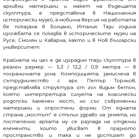
архивни материали и макет на бъдещата
скулптура, е представена в Националния
исторически музей, а мобилна версия на работата
бе показана в Болцано, Италия. Тази година
изложбата се показва в историческите музеи на
Русе, Смолян и Каварна, както и в Нов български
университет.
Крайната ни цел е да изградим тази скулптура в
реален размер — 5,3 / 12,2 / 0,9 метра — в
пограничната зона. Композицията, замислена в
сътрудничество с арх. Петър Торньов,
представлява структура от гол видим бетон,
която интерпретира силуета на класически
родопски каменен мост, но със съвременни
материали и опростени форми. От едната
страна „мостът” е стъпил здраво на земята, но
постепенно арката му се разпада на отделни
елементи, които увисват в празното
пространство и така и не достигат до