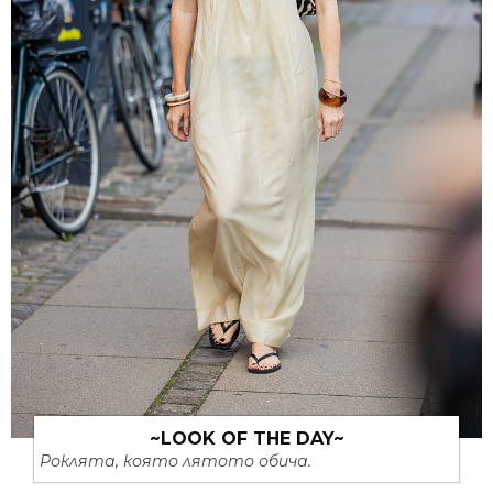
~LOOK OF THE DAY~
Роклята, която лятото обича.