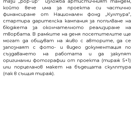
тази „pop-up” изложба aртистичният тандем,
който вече има за проекта си частично
финансиране от Национален фонд „Култура”,
стартира дарителска кампания за попълване на
бюджета за окончателното реализиране на
творбата. В рамките на деня посетителите ще
могат да общуват на живо с авторите, да се
запознаят с фото- и видео документация по
създаването на работата и да закупят
оригинални фотографии от проекта (тираж 5+1)
или порцеланов макет на бъдещата скулптура
(пак в същия тираж).