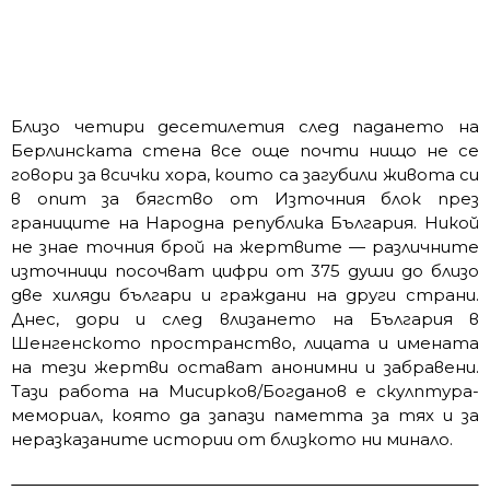
Близо четири десетилетия след падането на
Берлинската стена все още почти нищо не се
говори за всички хора, които са загубили живота си
в опит за бягство от Източния блок през
границите на Народна република България. Никой
не знае точния брой на жертвите — различните
източници посочват цифри от 375 души до близо
две хиляди българи и граждани на други страни.
Днес, дори и след влизането на България в
Шенгенското пространство, лицата и имената
на тези жертви остават анонимни и забравени.
Тази работа на Мисирков/Богданов е скулптура-
мемориал, която да запази паметта за тях и за
неразказаните истории от близкото ни минало.