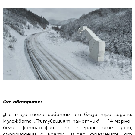
От авторите:
„По тази тема работим от близо три години.
Изложбата „Пътуващият паметник” — 14 черно-
бели фотографии от пограничните зони,
съпроводени с кратки видео фрагменти от