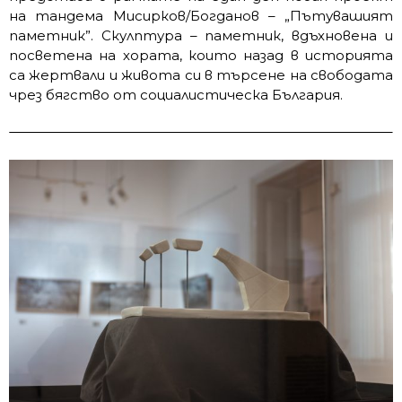
на тандема Мисирков/Богданов – „Пътувашият
паметник”. Скулптура – паметник, вдъхновена и
посветена на хората, които назад в историята
са жертвали и живота си в търсене на свободата
чрез бягство от социалистическа България.