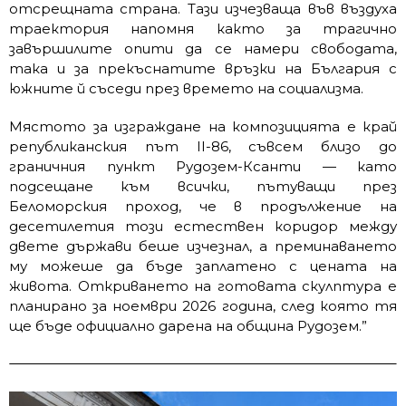
отсрещната страна. Тази изчезваща във въздуха
траектория напомня както за трагично
завършилите опити да се намери свободата,
така и за прекъснатите връзки на България с
южните й съседи през времето на социализма.
Мястото за изграждане на композицията е край
републиканския път II-86, съвсем близо до
граничния пункт Рудозем-Ксанти — като
подсещане към всички, пътуващи през
Беломорския проход, че в продължение на
десетилетия този естествен коридор между
двете държави беше изчезнал, а преминаването
му можеше да бъде заплатено с цената на
живота. Откриването на готовата скулптура е
планирано за ноември 2026 година, след която тя
ще бъде официално дарена на община Рудозем.”