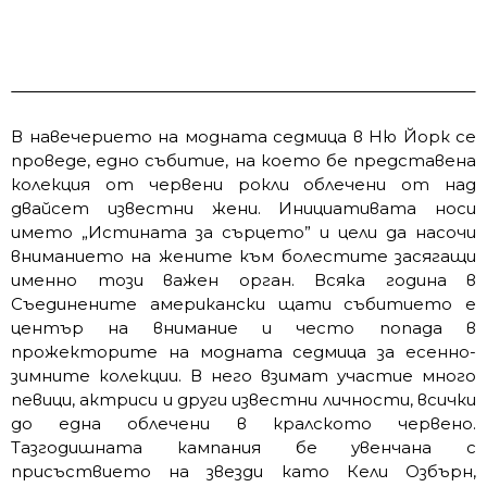
В навечерието на модната седмица в Ню Йорк се
проведе, едно събитие, на което бе представена
колекция от червени рокли облечени от над
двайсет известни жени. Инициативата носи
името „Истината за сърцето” и цели да насочи
вниманието на жените към болестите засягащи
именно този важен орган. Всяка година в
Съединените американски щати събитието е
център на внимание и често попада в
прожекторите на модната седмица за есенно-
зимните колекции. В него взимат участие много
певици, актриси и други известни личности, всички
до една облечени в кралското червено.
Тазгодишната кампания бе увенчана с
присъствието на звезди като Кели Озбърн,