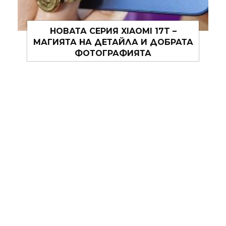
МАДОНА РАЗКРИВА „CONFESSIONS
II – THE FILM“ ОБЛЕЧЕНА В DOLCE &
GABBANA