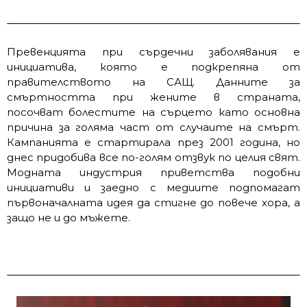
Превенцията при сърдечни заболявания е
инициатива, която е подкрепяна от
правителството на САЩ. Данните за
смъртността при жените в страната,
посочват болестите на сърцето като основна
причина за голяма част от случаите на смърт.
Кампанията е стартирала през 2001 година, но
днес придобива все по-голям отзвук по целия свят.
Модната индустрия приветства подобни
инициативи и заедно с медиите подпомагат
първоначалната идея да стигне до повече хора, а
защо не и до мъжете.