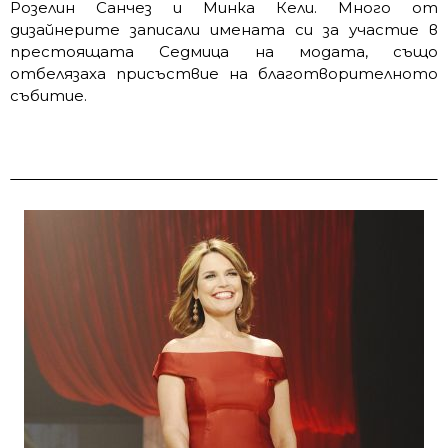
Розелин Санчез и Минка Кели. Много от
дизайнерите записали имената си за участие в
престоящата Седмица на модата, също
отбелязаха присъствие на благотворителното
събитие.