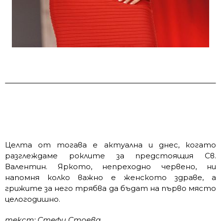
Целта от тогава е актуална и днес, когато
разглеждаме роклите за предстоящия Св.
Валентин. Яркото, непреходно червено, ни
напомня колко важно е женското здраве, а
грижите за него трябва да бъдат на първо място
целогодишно.
текст: Стефи Стоева