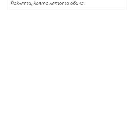
Роклята, която лятото обича.