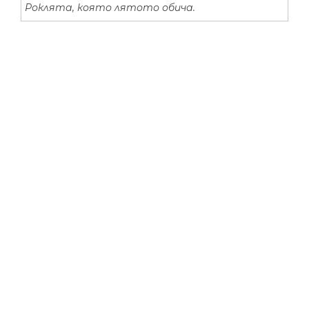
Роклята, която лятото обича.