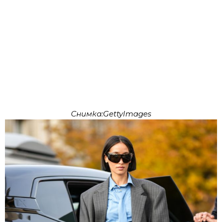
Снимка:GettyImages