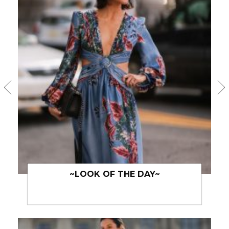
OF THE DAY~
~LOOK OF TH