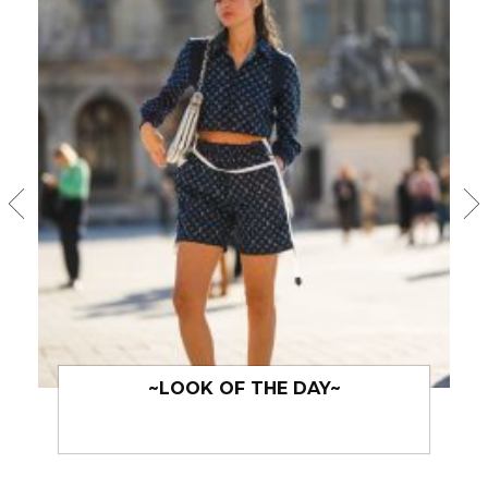
~LOOK OF THE DAY~
~LOOK 