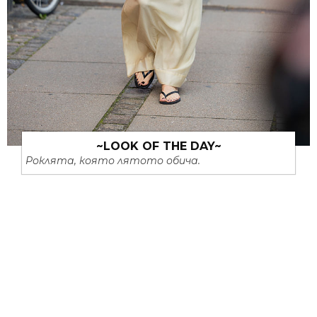
~LOOK OF THE DAY~
Роклята, която лятото обича.