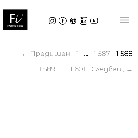
← Предишен
1
…
1 587
1 588
1 589
…
1 601
Следващ →