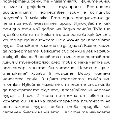
подчертани, сенките – загатнати, фините линии
и малки дефекти – туширани. Всъщност,
дискретният естествен грим е истинско
изкуство в макиажа. Ето едно предложение за
ненатрапчив, елегантен грим. Използвайте лек
фон дьо тен, най-добре на водна основа. Това ще
изравни цвета на кожата и ще остави лек блясък,
който придава свежест. Не е нужно да използвате
пудра. Оставете лицето си да „диша“. Бихте могли
да подчертаете веждите със сенки в лек кафяво-
ръждив нюанс. В основата на миглите поставете
линия в тъмнокафяво, след това с мека четка или
апликатор минете внимателно. Целта е да я
„натикате“ хубаво в миглите. Върху клепача
нанесета сенки в цвят теракота, тиква или
тютюн. Извийте миглите и нанесете спирала. За
да подчертаете скулите, използвайте минерална
пудра с 1 или 2 тона по-тъмна от цвета на
кожата си. Тя няма характерната плътност на
останалите пудри, освен това придава лек
сатенен блясък на лицето. На устните нанесете