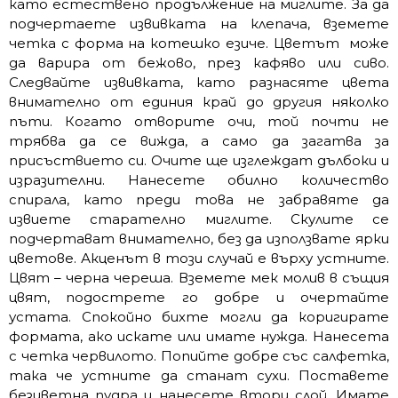
като естествено продължение на миглите. За да
подчертаете извивката на клепача, вземете
четка с форма на котешко езиче. Цветът може
да варира от бежово, през кафяво или сиво.
Следвайте извивката, като разнасяте цвета
внимателно от единия край до другия няколко
пъти. Когато отворите очи, той почти не
трябва да се вижда, а само да загатва за
присъствието си. Очите ще изглеждат дълбоки и
изразителни. Нанесете обилно количество
спирала, като преди това не забравяте да
извиете старателно миглите. Скулите се
подчертават внимателно, без да използвате ярки
цветове. Акценът в този случай е върху устните.
Цвят – черна череша. Вземете мек молив в същия
цвят, подострете го добре и очертайте
устата. Спокойно бихте могли да коригирате
формата, ако искате или имате нужда. Нанесета
с четка червилото. Попийте добре със салфетка,
така че устните да станат сухи. Поставете
безцветна пудра и нанесете втори слой. Имате