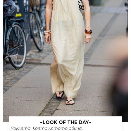
~LOOK OF THE DAY~
Роклята, която лятото обича.