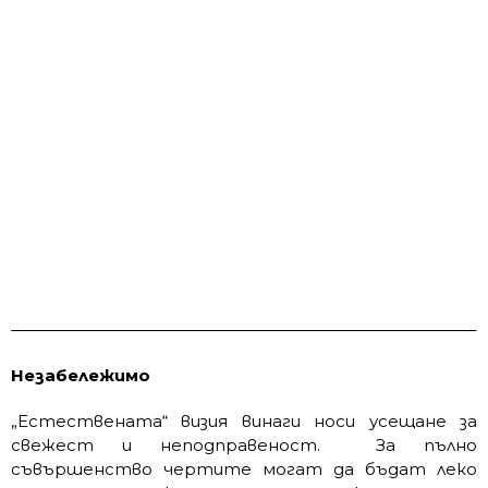
Незабележимо
„Естествената“ визия винаги носи усещане за
свежест и неподправеност. За пълно
съвършенство чертите могат да бъдат леко