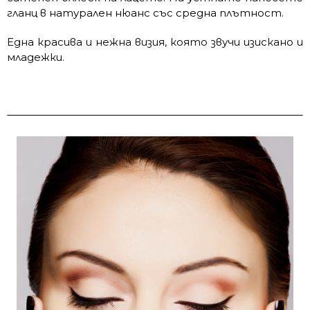
гланц в натурален нюанс със средна плътност.
Една красива и нежна визия, която звучи изискано и
младежки.