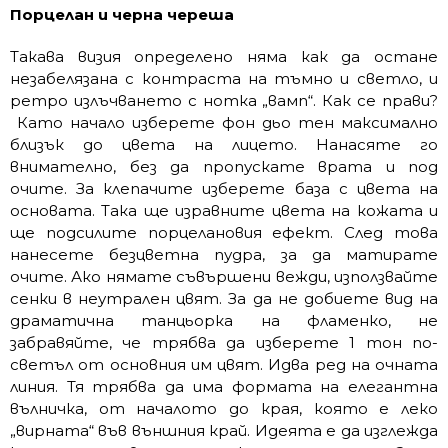
Порцелан и черна череша
Такава визия определено няма как да остане
незабелязана с контраста на тъмно и светло, и
ретро излъчването с нотка „вамп“. Как се прави?
Като начало изберете фон дьо тен максимално
близък до цвета на лицето. Нанасяте го
внимателно, без да пропускате врата и под
очите. За клепачите изберете база с цвета на
основата. Така ще изравните цвета на кожата и
ще подсилите порцелановия ефект. След това
нанесете безцветна пудра, за да матирате
очите. Ако нямате съвършени вежди, използвайте
сенки в неутрален цвят. За да не добиете вид на
драматична танцьорка на фламенко, не
забравяйте, че трябва да изберете 1 тон по-
светъл от основния им цвят. Идва ред на очната
линия. Тя трябва да има формата на елегантна
вълничка, от началото до края, която е леко
„вирната“ във външния край. Идеята е да изглежда