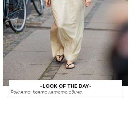
~LOOK OF THE DAY~
Роклята, която лятото обича.