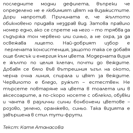
последните модни дефилета, въпреки че
определено не е любимият цвят на визажистите.
Дори напротив. Причината е, че жълтото
обикновено придава нездрав вид. Затова правило
номер едно, ако се спрете на него – то трябва да
съдържа тон червено или синьо, а не охра, за да
освежава лицето. Най-добрият избор е
перлената консистенция, защото така се добавя
още блясък и енергия към цвета. Модерната визия
е жълто по целия клепач, почти до веждите.
Добавя се бяло във вътрешния ъгъл на окото,
черна очна линия, спирала и цвят за веждите.
Червилото е бледо, ружът – естествен. Не
търсете повтаряне на цвета в тоалета или в
аксесоарите, а по-скоро носете с облекло, обувки
и чанта в различни силни бонбонени цветове –
розово, зелено, оранжево, синьо. Така визията е
завършена в стил тути-фрути.
Текст: Катя Атанасова