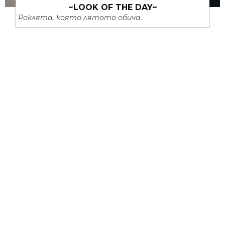
~LOOK OF THE DAY~
Роклята, която лятото обича.