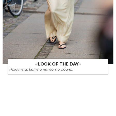
~LOOK OF THE DAY~
Роклята, която лятото обича.