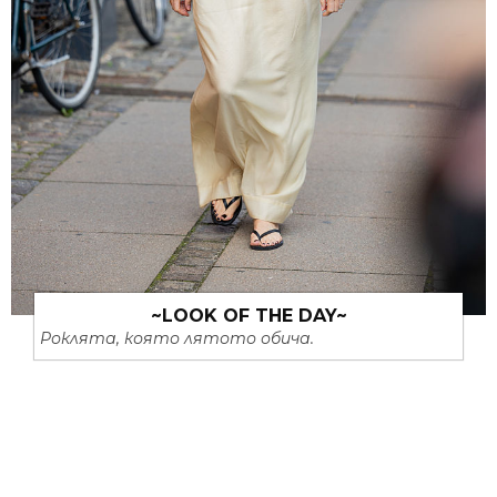
~LOOK OF THE DAY~
Роклята, която лятото обича.