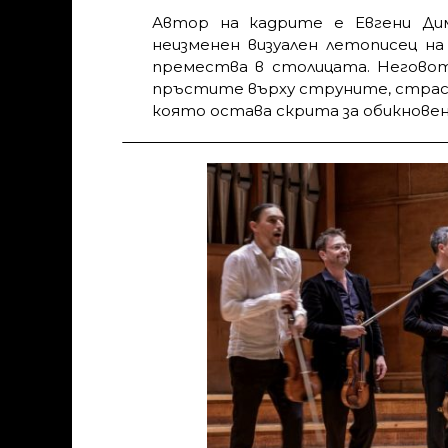
Автор на кадрите е Евгени Дим
неизменен визуален летописец н
премества в столицата. Неговот
пръстите върху струните, страст
която остава скрита за обикновен