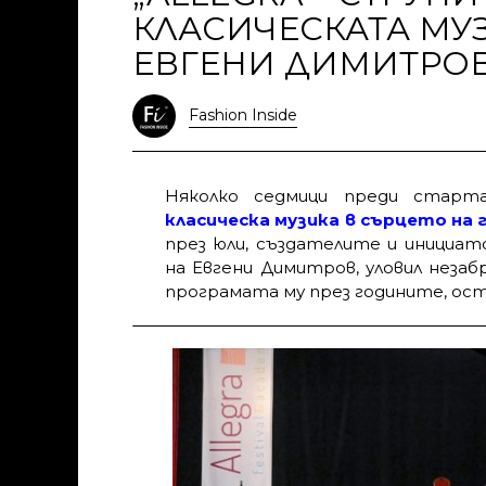
КЛАСИЧЕСКАТА МУЗ
ЕВГЕНИ ДИМИТРО
Fashion Inside
Няколко седмици преди старт
класическа музика в сърцето на гр
през юли, създателите и инициа
на Евгени Димитров, уловил неза
програмата му през годините, ост