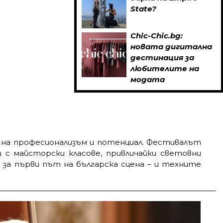
State?
Chic-Chic.bg:
новата дигитална
дестинация за
любителите на
модата
ка на професионализъм и потенциал. Фестивалът
 с майсторски класове, привличайки световни
 за първи път на българска сцена – и техните