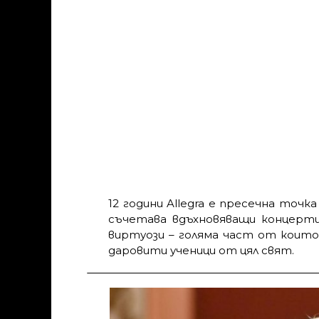
12 години Allegra е пресечна точ
съчетава вдъхновяващи концерти
виртуози – голяма част от които
даровити ученици от цял свят.