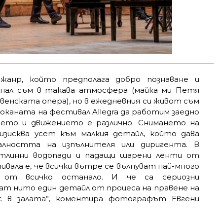
 жанр, който предполага добро познаване и
снал съм в такава атмосфера (майка ми Петя
венската опера), но в ежедневния си живот съм
оканата на фестивал Allegra да работим заедно
нето и движението е различно. Снимането на
 изисква усет към малкия детайл, който дава
алността на изпълнителя или диригента. В
етлинни водопади и падащи шарени ленти от
ивала е, че всички вътре се вълнуват най-много
 от всичко останало. И че са сериозни
ат нито един детайл от процеса на правене на
с в залата”, коментира фотографът Евгени