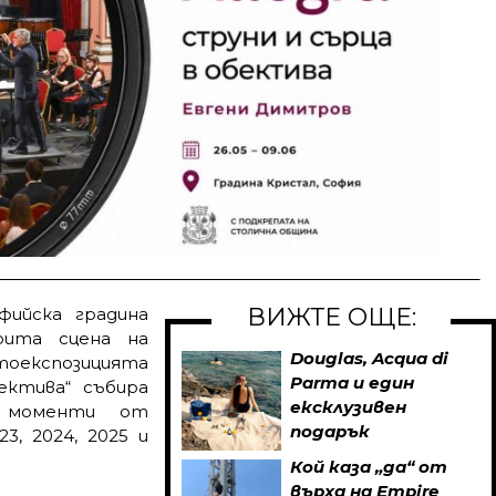
ВИЖТЕ ОЩЕ:
ийска градина
рита сцена на
Douglas, Acqua di
тоекспозицията
Parma и един
ектива“ събира
ексклузивен
и моменти от
подарък
3, 2024, 2025 и
Кой каза „да“ от
върха на Empire