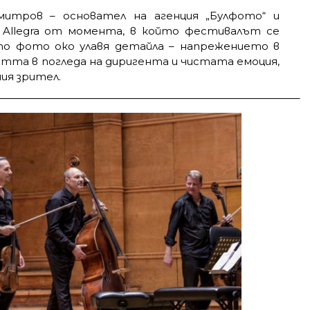
итров – основател на агенция „Булфото“ и
а Allegra от момента, в който фестивалът се
о фото око улавя детайла – напрежението в
та в погледа на диригента и чистата емоция,
ия зрител.