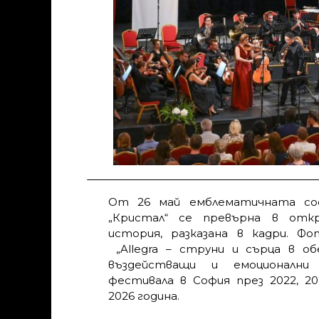
От 26 май емблематичната соф
„Кристал“ се превърна в отк
история, разказана в кадри. Фо
„Allegra – струни и сърца в об
въздействащи и емоционалн
фестивала в София през 2022, 202
2026 година.