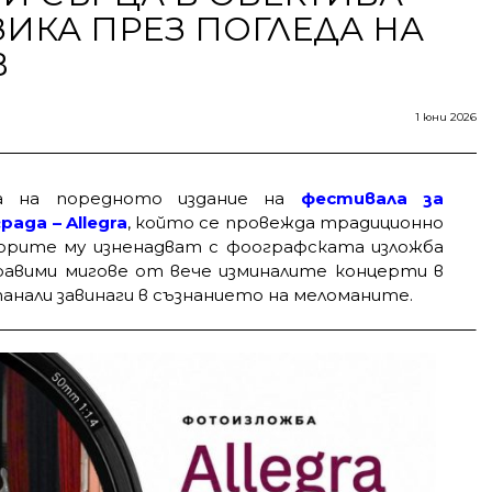
ИКА ПРЕЗ ПОГЛЕДА НА
В
1 юни 2026
а на поредното издание на
фестивала за
ада – Allegra
, който се провежда традиционно
торите му изненадват с фоографската изложба
бравими мигове от вече изминалите концерти в
анали завинаги в съзнанието на меломаните.