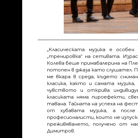
„Класическата музика е особен
„тренировка“ на сетивата. Изра
Колева беше примабалерина на Пле
потопен в джаза като слушател. П
ме вкара в среда, където снима
класика, както и самата музика,
чувството и открива индивиду
класиката няма пироефекти, св
тавана. Тайната на успеха на фест
от хубавата музика, а после
професионалисти, които не изпуск
преживяването, получено от на
Димитров.