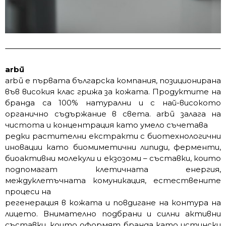
arbū
arbū е първата българска компания, позиционирана
във високия клас грижа за кожата. Продуктите на
бранда са 100% натурални и с най-високото
органично съдържание в света. arbū залага на
чистота и концентрация като умело съчетава
редки растителни екстракти с биотехнологични
иновации като биомиметични липиди, ферменти,
биоактивни молекули и екзозоми – съставки, които
подпомагат клетичната енергия,
междуклетъчната комуникация, естествените
процеси на
регенерация в кожата и повдигане на контура на
лицето. Внимателно подбрани и силни активни
съставки, които оформят бранда като истински