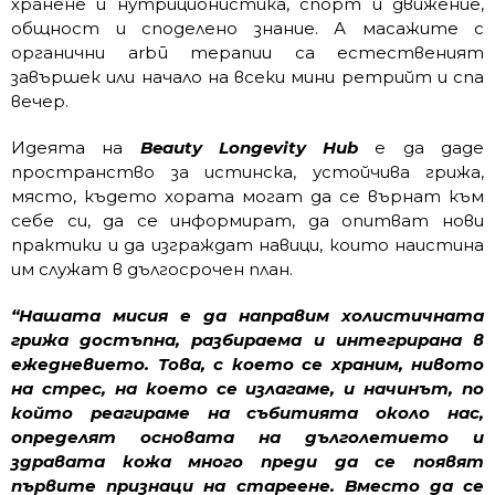
хранене и нутриционистика, спорт и движение,
общност и споделено знание. А масажите с
органични arbū терапии са естественият
завършек или начало на всеки мини ретрийт и спа
вечер.
Идеята на
Beauty Longevity Hub
е да даде
пространство за истинска, устойчива грижа,
място, където хората могат да се върнат към
себе си, да се информират, да опитват нови
практики и да изграждат навици, които наистина
им служат в дългосрочен план.
“Нашата мисия е да направим холистичната
грижа достъпна, разбираема и интегрирана в
ежедневието. Това, с което се храним, нивото
на стрес, на което се излагаме, и начинът, по
който реагираме на събитията около нас,
определят основата на дълголетието и
здравата кожа много преди да се появят
първите признаци на стареене. Вместо да се