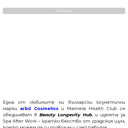
Реклама
Една от любимите ни български козметични
марки
arbū Cosmetics
и Marinela Health Club се
обединяват в
Beauty Longevity Hub
, и идеята за
Spa After Work – кратко бягство от градския шум,
което можем да си позволим и след работа.