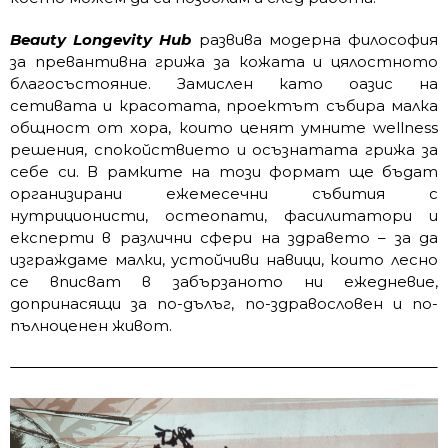
Beauty Longevity Hub
развива модерна философия
за превантивна грижа за кожата и цялостното
благосъстояние. Замислен като оазис на
сетивата и красотата, проектът събира малка
общност от хора, които ценят умните wellness
решения, спокойствието и осъзнатата грижа за
себе си. В рамките на този формат ще бъдат
организирани ежемесечни събития с
нутриционисти, остеопати, фасилитатори и
експерти в различни сфери на здравето – за да
изграждаме малки, устойчиви навици, които лесно
се вписват в забързаното ни ежедневие,
допринасящи за по-дълъг, по-здравословен и по-
пълноценен живот.