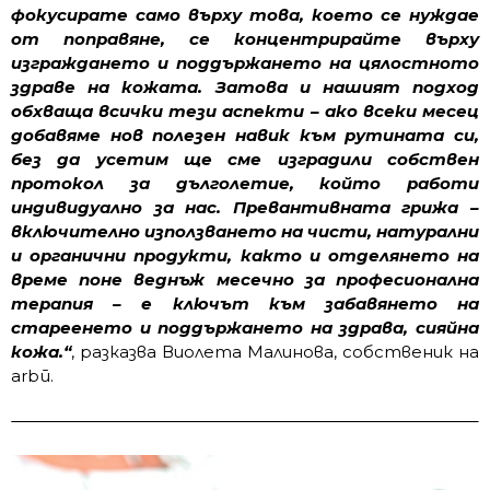
фокусирате само върху това, което се нуждае
от поправяне, се концентрирайте върху
изграждането и поддържането на цялостното
здраве на кожата. Затова и нашият подход
обхваща всички тези аспекти – ако всеки месец
добавяме нов полезен навик към рутината си,
без да
усетим ще сме изградили собствен
протокол за дълголетие, който работи
индивидуално за нас. Превантивната грижа –
включително използването на чисти, натурални
и органични продукти, както и отделянето на
време поне веднъж месечно за професионална
терапия – е ключът към забавянето на
стареенето и поддържането на здрава, сияйна
кожа.“
, разказва Виолета Малинова, собственик на
arbū.