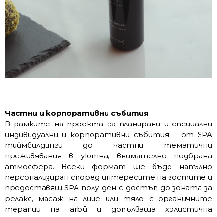
Частни и корпоративни събития
В рамките на проекта са планирани и специални
индивидуални и корпоративни събития – от SPA
тиймбилдинги до частни тематични
преживявания в уютна, внимателно подбрана
атмосфера. Всеки формат ще бъде напълно
персонализиран според интересите на гостите и
предоставящ SPA полу-ден с достъп до зоната за
релакс, масаж на лице или тяло с органичните
терапии на arbū и допълваща холистична