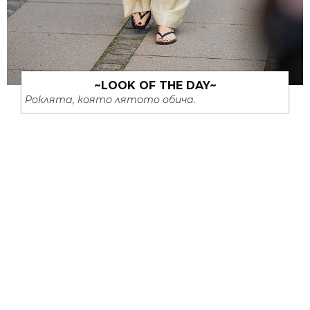
~LOOK OF THE DAY~
Роклята, която лятото обича.