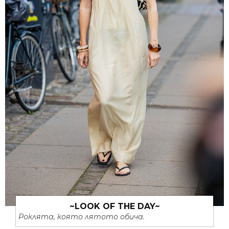
~LOOK OF THE DAY~
Роклята, която лятото обича.