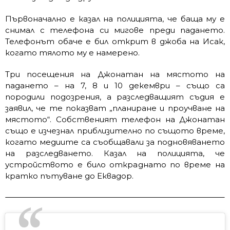
Първоначално е казал на полицията, че баща му е
снимал с телефона си мигове преди падането.
Телефонът обаче е бил открит в джоба на Исак,
когато тялото му е намерено.
Три посещения на Джонатан на мястото на
падането – на 7, 8 и 10 декември – също са
породили подозрения, а разследващият съдия е
заявил, че те показват „планиране и проучване на
мястото“. Собственият телефон на Джонатан
също е изчезнал приблизително по същото време,
когато медиите са съобщавали за подновяването
на разследването. Казал на полицията, че
устройството е било откраднато по време на
кратко пътуване до Еквадор.