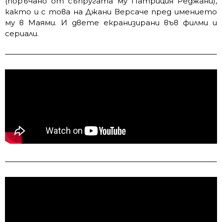
(поръчано от съпругата му Патриция Реджани),
както и с това на Джани Версаче пред имението
му в Маями. И двете екранизирани във филми и
сериали.