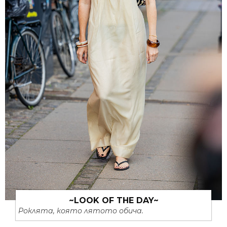
~LOOK OF THE DAY~
Роклята, която лятото обича.