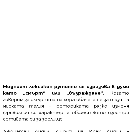
Модният лексикон рутинно се изразява в думи
като „смърт“ или „възраждане“.
Когато
говорим за смъртта на хора обаче, а не за тази на
ниската талия – реториката рязко изменя
фриволния си характер, а обществото изостря
сетивата си за зрелище.
Джонатан Андич, синът на Исак Андич –