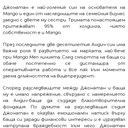
Джонатан е най-големия син на основателя на
Mango
и един от наследниците на семейния бизнес
заедно с двете му сестри. Тримата понастоящем
притежават 95% от холдинга, чиято
собственост е и
Mango.
През последните две десетилетия Андич-син има
важна роля в развитието на марката, най-вече
при
Mango Men
линията. След смъртта на баща си
обаче постепенно се дистанцира от
оперативната работа и все пак към момента
заема длъжността на вицепрезидент.
Според разследващите между Джонатан и баща
му е имало напрежение, свързано с намерението
на Андич-баща да създаде благотворителна
фондация. По думите на разследващия съдия
Джонатан е оказвал емоционален натиск върху
баща си заради финансови интереси и е изразявал
натрупана враждебност към него. Джонатан