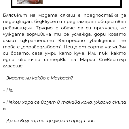
Блясъкът на модата сякаш е предпоставка за
недоизказан, безвкусен и преднамерен обществен
реваншизъм. Трудно е обаче да си признаеш, че
чуждата горчивина ти се услажда, дори когато
имаш извратеното вътрешно убеждение, че
това е „справедливост“. Нещо от сорта на: живял
си богато, сега умри като куче. Или пък, както
едно иконично интервю на Мария Силвестър
гласеше:
– Знаете ли какво е Maybach?
– Не.
– Някои хора се возят в такава кола, ужасно скъпа
е.
– Да се возят, те ще умрат преди нас.