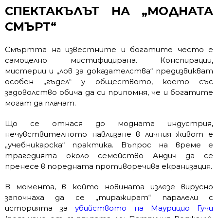
СПЕКТАКЪЛЪТ НА „МОДНАТА
СМЪРТ“
Смъртта на известните и богатите често е
самоцелно мистифицирана. Конспирации,
мистерии и „лов за доказателства“ предизвикват
особен „гъдел“ у обществото, което със
задоволство обича да си припомня, че и богатите
могат да плачат.
Що се отнася до модната индустрия,
нечувствителното навлизане в личния живот е
„учебникарска“ практика. Въпрос на време е
трагедията около семейство Андич да се
пренесе в поредната противоречива екранизация.
В момента, в който новината излезе вирусно
започнаха да се „тиражират“ паралели с
историята за
убийството на Маурицио Гучи