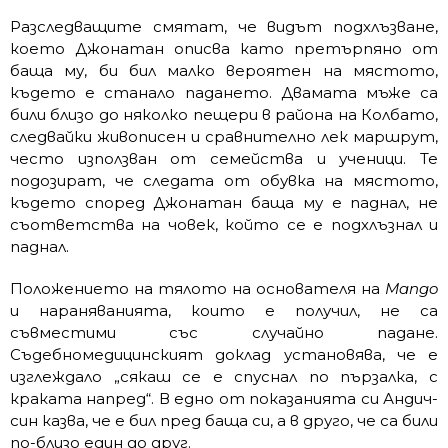
Разследващите смятат, че видът подхлъзване,
което Джонатан описва като претърпяно от
баща му, би бил малко вероятен на мястото,
където е станало падането. Двамата мъже са
били близо до няколко пещери в района на Колбато,
следвайки живописен и сравнително лек маршрут,
често използван от семейства и ученици. Те
подозират, че следата от обувка на мястото,
където според Джонатан баща му е паднал, не
съответства на човек, който се е подхлъзнал и
паднал.
Положението на тялото на основателя на
Mango
и нараняванията, които е получил, не са
съвместими със случайно падане.
Съдебномедицинският доклад установява, че е
изглеждало „сякаш се е спуснал по пързалка, с
краката напред“. В едно от показанията си Андич-
син казва, че е бил пред баща си, а в друго, че са били
по-близо един до друг.