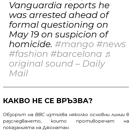
Vanguardia reports he
was arrested ahead of
formal questioning on
May 19 on suspicion of
homicide.
#mango
#news
#fashion
#barcelona
♬
original sound – Daily
Mail
КАКВО НЕ СЕ ВРЪЗВА?
Обзорът на
BBC
изтъква няколко основни линии в
разследването, които противоречат на
показанията на Джонатан.