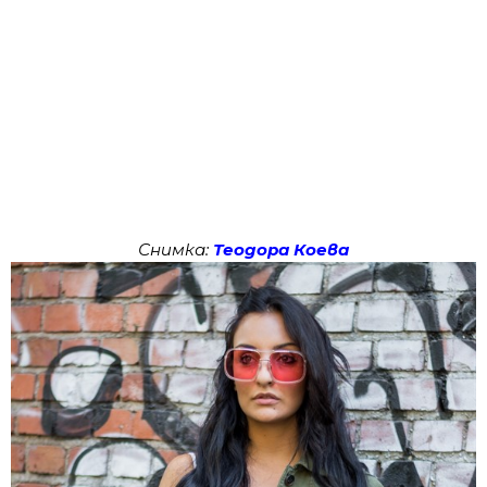
Снимка:
Теодора Коева