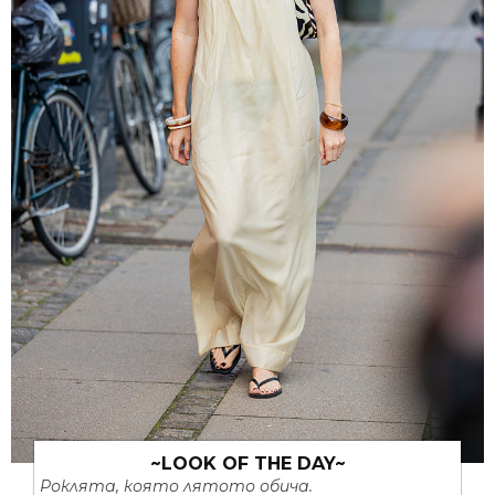
~LOOK OF THE DAY~
Роклята, която лятото обича.