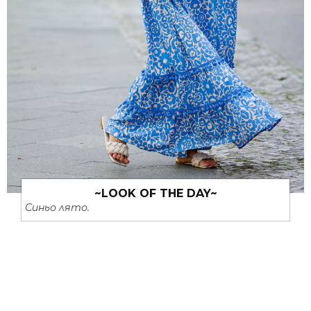
~LOOK OF THE DAY~
Синьо лято.