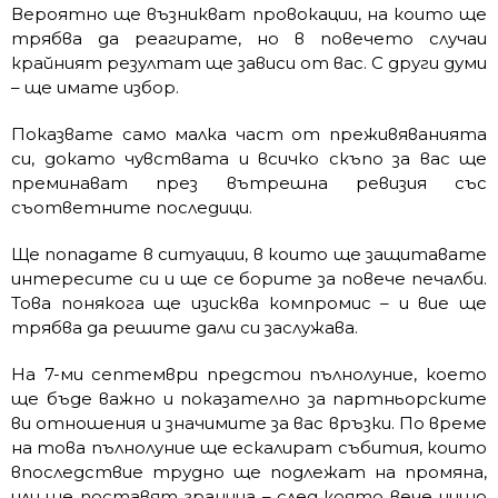
Вероятно ще възникват провокации, на които ще
трябва да реагирате, но в повечето случаи
крайният резултат ще зависи от вас. С други думи
– ще имате избор.
Показвате само малка част от преживяванията
си, докато чувствата и всичко скъпо за вас ще
преминават през вътрешна ревизия със
съответните последици.
Ще попадате в ситуации, в които ще защитавате
интересите си и ще се борите за повече печалби.
Това понякога ще изисква компромис – и вие ще
трябва да решите дали си заслужава.
На 7-ми септември предстои пълнолуние, което
ще бъде важно и показателно за партньорските
ви отношения и значимите за вас връзки. По време
на това пълнолуние ще ескалират събития, които
впоследствие трудно ще подлежат на промяна,
или ще поставят граница – след която вече нищо