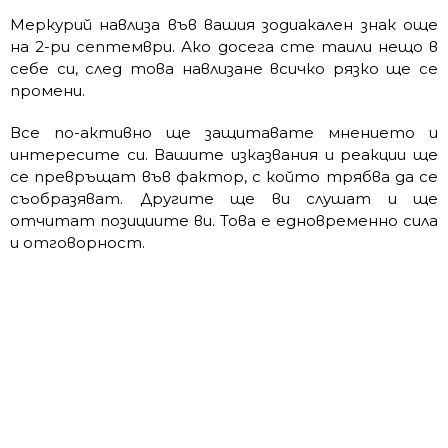
Меркурий навлиза във вашия зодиакален знак още
на 2-ри септември. Ако досега сте таили нещо в
себе си, след това навлизане всичко рязко ще се
промени.
Все по-активно ще защитавате мнението и
интересите си. Вашите изказвания и реакции ще
се превръщат във фактор, с който трябва да се
съобразяват. Другите ще ви слушат и ще
отчитат позициите ви. Това е едновременно сила
и отговорност.