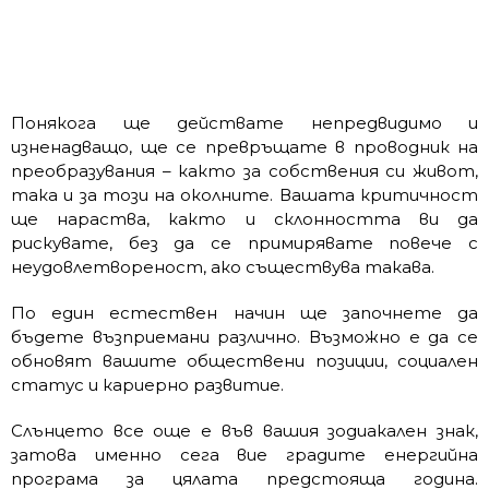
Понякога ще действате непредвидимо и
изненадващо, ще се превръщате в проводник на
преобразувания – както за собствения си живот,
така и за този на околните. Вашата критичност
ще нараства, както и склонността ви да
рискувате, без да се примирявате повече с
неудовлетвореност, ако съществува такава.
По един естествен начин ще започнете да
бъдете възприемани различно. Възможно е да се
обновят вашите обществени позиции, социален
статус и кариерно развитие.
Слънцето все още е във вашия зодиакален знак,
затова именно сега вие градите енергийна
програма за цялата предстояща година.