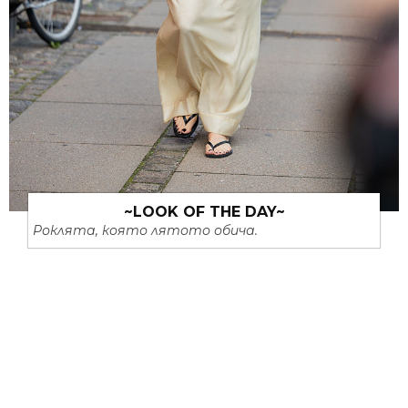
~LOOK OF THE DAY~
Роклята, която лятото обича.