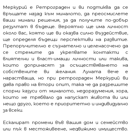
Меркурий е Ретрограден и ви подтиква да се
връщате назад към миналото, да преосмислете
ваши минали решения, за да получите по-добър
резултат в бъдеще. Вероятно ще има личност
около вас, която ще ви оказва силно въздействие,
ще определя бъдещи перспективи на развитие.
Препоръчително е съзнателно и целенасочено да
се стремите да укрепвате контакти с
влиятелни и власт-имащи личности или такива,
които допринасят за осъществяването на
собствените ви желания. Луната вече е
нарастваща, но при ретрограден Меркурий ви
дава право на втори опит, така че да разрешите
спорни казуси от миналото, недоразумения, хора,
които не трябвало да напускат живота ви или
нещо друго, което е приоритетно и индивидуално
за всеки.
Ескалират промени във вашия дом и семейство
или пък в местоживеене, недвижимо имущество.