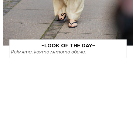
~LOOK OF THE DAY~
Роклята, която лятото обича.