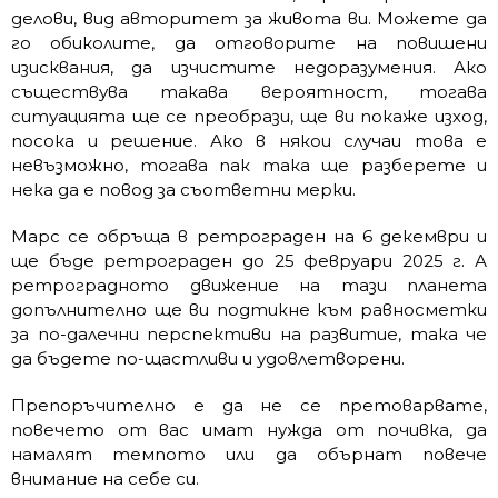
делови, вид авторитет за живота ви. Можете да
го обиколите, да отговорите на повишени
изисквания, да изчистите недоразумения. Ако
съществува такава вероятност, тогава
ситуацията ще се преобрази, ще ви покаже изход,
посока и решение. Ако в някои случаи това е
невъзможно, тогава пак така ще разберете и
нека да е повод за съответни мерки.
Марс се обръща в ретрограден на 6 декември и
ще бъде ретрограден до 25 февруари 2025 г. А
ретроградното движение на тази планета
допълнително ще ви подтикне към равносметки
за по-далечни перспективи на развитие, така че
да бъдете по-щастливи и удовлетворени.
Препоръчително е да не се претоварвате,
повечето от вас имат нужда от почивка, да
намалят темпото или да обърнат повече
внимание на себе си.