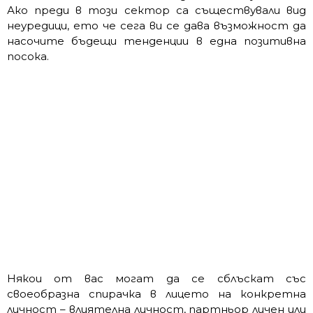
Ако преди в този сектор са съществували вид
неуредици, ето че сега ви се дава възможност да
насочите бъдещи тенденции в една позитивна
посока.
Някои от вас могат да се сблъскат със
своеобразна спирачка в лицето на конкретна
личност – влиятелна личност, партньор личен или