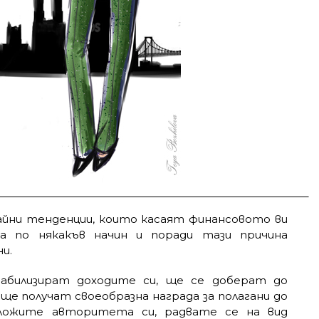
айни тенденции, които касаят финансовото ви
а по някакъв начин и поради тази причина
и.
абилизират доходите си, ще се доберат до
 ще получат своеобразна награда за полагани до
ложите авторитета си, радвате се на вид