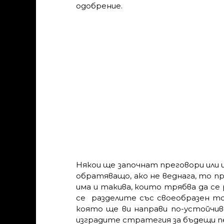
одобрение.
Някои ще започнат преговори или
обратяващо, ако не веднага, то п
има и такива, които трябва да се
се разделите със своеобразен то
която ще ви направи по-устойчиви
изградите стратегия за бъдещи пе