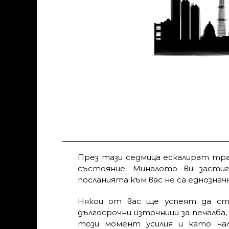
През тази седмица ескалират тр
състояние. Миналото ви застиг
посланията към вас не са еднозначн
Някои от вас ще успеят да ст
дългосрочни източници за печалба,
този момент усилия и като на