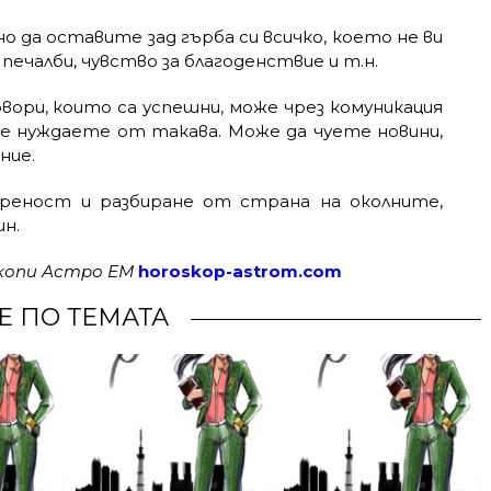
о да оставите зад гърба си всичко, което не ви
печалби, чувство за благоденствие и т.н.
вори, които са успешни, може чрез комуникация
се нуждаете от такава. Може да чуете новини,
ние.
реност и разбиране от страна на околните,
ин.
скопи Астро ЕМ
horoskop-astrom.com
Е ПО ТЕМАТА