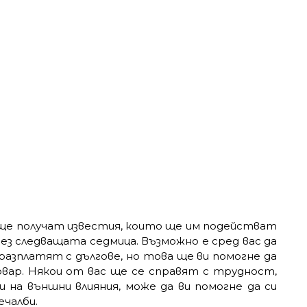
 ще получат известия, които ще им подействат
рез следващата седмица. Възможно е сред вас да
 разплатят с дългове, но това ще ви помогне да
вар. Някои от вас ще се справят с трудност,
 на външни влияния, може да ви помогне да си
чалби.