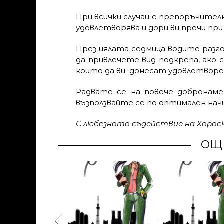
При всички случаи е препоръчителн
удовлетворява и дори ви пречи при 
През цялата седмица водите разго
да привлечете вид подкрепа, ако 
които да ви донесат удовлетворе
Радвате се на повече добронаме
възползвайте се по оптимален нач
С любезното съдействие на Хоро
ОЩ