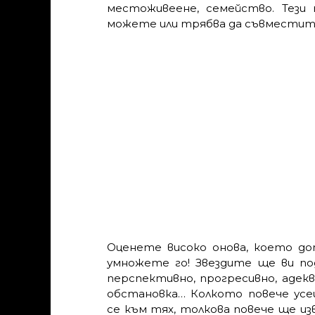
местоживеене, семейство. Тези 
можете или трябва да съвместит
Оценете високо онова, което до
умножете го! Звездите ще ви по
перспективно, прогресивно, адекв
обстановка… Колкото повече ус
се към тях, толкова повече ще из