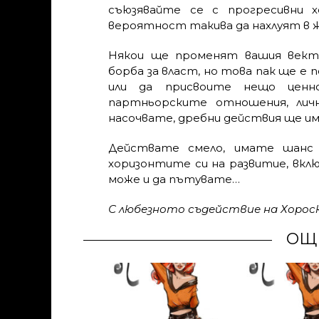
съюзявайте се с прогресивни х
вероятност такива да нахлуят в ж
Някои ще променят вашия вектор
борба за власт, но това пак ще е
или да присвоите нещо ценн
партньорските отношения, личн
насочвате, дребни действия ще и
Действате смело, имате шанс 
хоризонтите си на развитие, вклю
може и да пътувате…
С любезното съдействие на Хоро
ОЩ