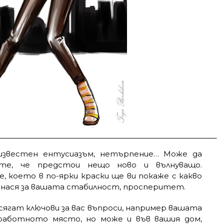
известен ентусиазъм, нетърпение… Може да
ате, че предстои нещо ново и вълнуващо.
 което в по-ярки краски ще ви покаже с какво
инася за вашата стабилност, просперитет.
ягат ключови за вас въпроси, например вашата
аботното място, но може и във вашия дом,