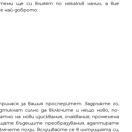
теми ще си влияят по някакъв начин, а вие
е най-доброто.
принася за вашия просперитет. Задръжте го,
дтикнат силно да включите и нещо ново, по-
атно на нови изисквания, очаквания, променена
ещате бъдещите преобразувания, адаптирате
влечете ползи. Вслушвайте се в интуицията си,