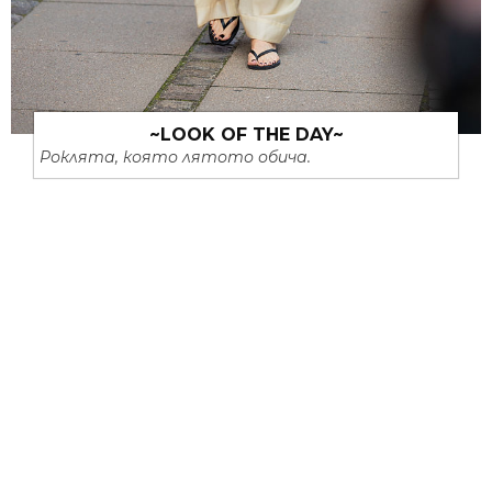
~LOOK OF THE DAY~
Роклята, която лятото обича.