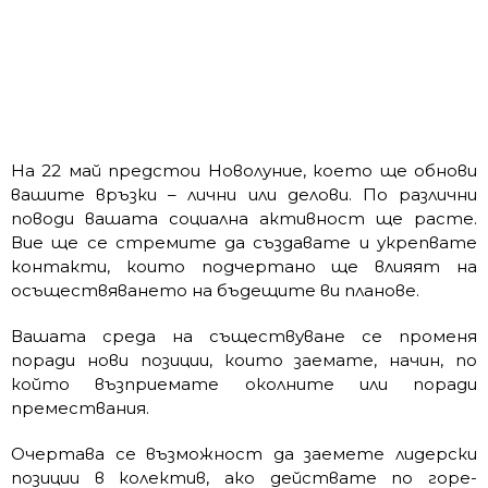
На 22 май предстои Новолуние, което ще обнови
вашите връзки – лични или делови. По различни
поводи вашата социална активност ще расте.
Вие ще се стремите да създавате и укрепвате
контакти, които подчертано ще влияят на
осъществяването на бъдещите ви планове.
Вашата среда на съществуване се променя
поради нови позиции, които заемате, начин, по
който възприемате околните или поради
премествания.
Очертава се възможност да заемете лидерски
позиции в колектив, ако действате по горе-