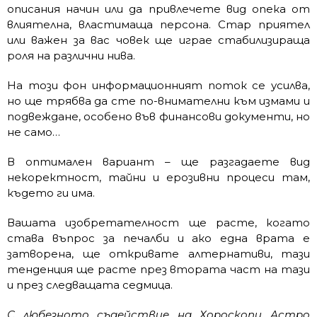
описания начин или да привлечете вид опека от
влиятелна, властимаща персона. Стар приятел
или важен за вас човек ще играе стабилизираща
роля на различни нива.
На този фон информационният поток се усилва,
но ще трябва да сте по-внимателни към измами и
подвеждане, особено във финансови документи, но
не само…
В оптимален вариант – ще разгадаете вид
некоректност, тайни и ерозивни процеси там,
където ги има.
Вашата изобретателност ще расте, когато
става въпрос за печалби и ако една врата е
затворена, ще откривате алтернативи, тази
тенденция ще расте през втората част на тази
и през следващата седмица.
С любезното съдействие на Хороскопи Астро