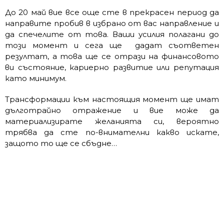
До 20 май вие все още сте в прекрасен период да
направите пробив в избрано от вас направление и
да спечелите от това. Ваши усилия полагани до
този момент и сега ще дадат съответен
резултат, а това ще се отрази на финансовото
ви състояние, кариерно развитие или репутация
като минимум.
Трансформации към настоящия момент ще имат
дълготрайно отражение и вие може да
материализирате желанията си, вероятно
трябва да сте по-внимателни какво искате,
защото то ще се сбъдне…