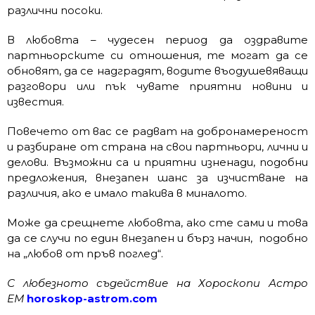
различни посоки.
В любовта – чудесен период да оздравите
партньорските си отношения, те могат да се
обновят, да се надградят, водите въодушевяващи
разговори или пък чувате приятни новини и
известия.
Повечето от вас се радват на добронамереност
и разбиране от страна на свои партньори, лични и
делови. Възможни са и приятни изненади, подобни
предложения, внезапен шанс за изчистване на
различия, ако е имало такива в миналото.
Може да срещнете любовта, ако сте сами и това
да се случи по един внезапен и бърз начин, подобно
на „любов от пръв поглед“.
С любезното съдействие на Хороскопи Астро
ЕМ
horoskop-astrom.com