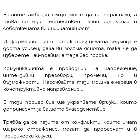
Вашите амбиции също може да са пораснали, а
това по един естествен начин ще усили и
собствената ви инициативност.
Информационният поток през цялата седмица е
доста усилен, дава ви голяма яснота, така че да
изберете най-правилната за вас посока.
Комуникацията е проводник на напрежение,
интензивни преговори, промени, но и
възможности. Насочвайте тази мощна енергия в
конструктивно направление…
В този процес вие ще укрепвате връзки, които
допринасят за вашето благоденствие.
Трябва да се пазите от конфликти, които имат
широко отражение, могат да прераснат и в
юридически казуси.