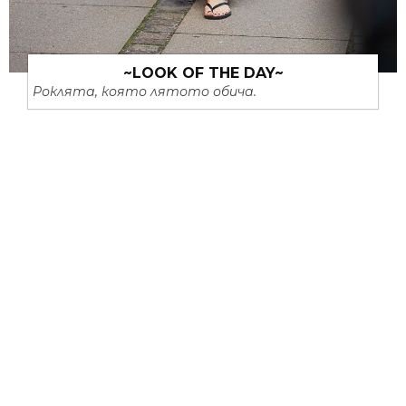
~LOOK OF THE DAY~
Роклята, която лятото обича.