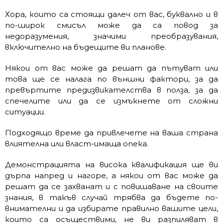
Хора, които са стоящи далеч от вас, буквално и в
по-широк смисъл може да са повод за
недоразумения, значими преобразувания,
включително на бъдещите ви планове.
Някои от вас може да решат да пътуват или
това ще се налага по външни фактори, за да
превъртите предизвикателства в полза, за да
спечелите или да се измъкнете от сложни
ситуации.
Подходящо време да привлечете на ваша страна
влиятелна или власт-имаща опека.
Демонстрацията на висока квалификация ще ви
дърпа напред и нагоре, а някои от вас може да
решат да се захванат и с повишаване на своите
знания, в такъв случай трябва да бъдете по-
внимателни и да избирате правилно вашите цели,
които са осъществими, не ви разпиляват в