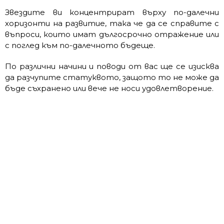
Звездите ви концентрират върху по-далечни
хоризонти на развитие, така че да се справите с
въпроси, които имат дългосрочно отражение или
с поглед към по-далечното бъдеще.
По различни начини и поводи от вас ще се изисква
да разчупите статуквото, защото то не може да
бъде съхранено или вече не носи удовлетворение.