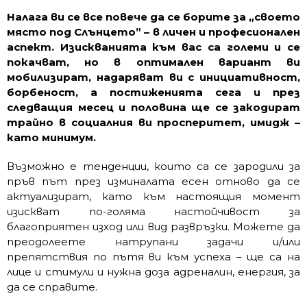
Налага ви се все повече да се борите за „своето
място под Слънцето” – в личен и професионален
аспект. Изискванията към вас са големи и се
покачват, но в оптимален вариант ви
мобилизират, надаряват ви с инициативност,
борбеност, а постиженията сега и през
следващия месец и половина ще се закодират
трайно в социалния ви просперитет, имидж –
като минимум.
Възможно е тенденции, които са се зародили за
пръв път през изминалата есен отново да се
актуализират, като към настоящия момент
изискват по-голяма настойчивост за
благоприятен изход или вид развръзки. Можете да
преодолеете натрупани задачи и/или
препятствия по пътя ви към успеха – ще са на
лице и стимули и нужна доза адреналин, енергия, за
да се справите.