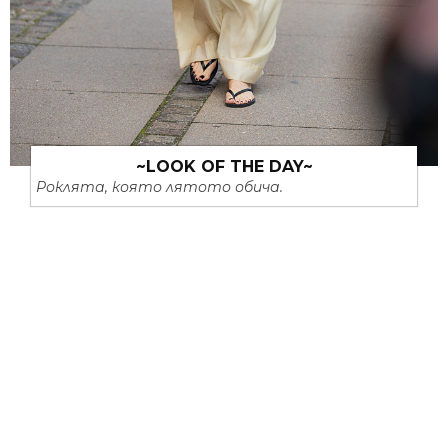
~LOOK OF THE DAY~
Роклята, която лятото обича.