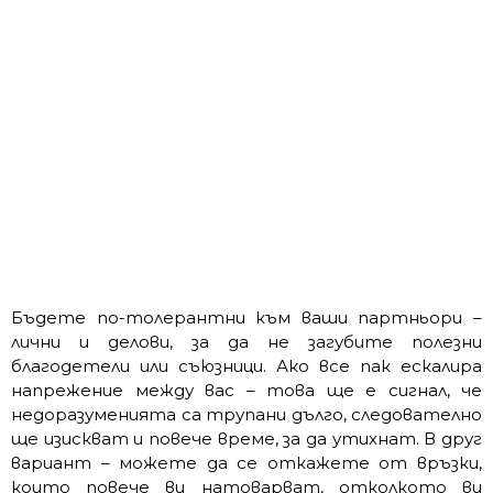
Бъдете по-толерантни към ваши партньори –
лични и делови, за да не загубите полезни
благодетели или съюзници. Ако все пак ескалира
напрежение между вас – това ще е сигнал, че
недоразуменията са трупани дълго, следователно
ще изискват и повече време, за да утихнат. В друг
вариант – можете да се откажете от връзки,
които повече ви натоварват, отколкото ви