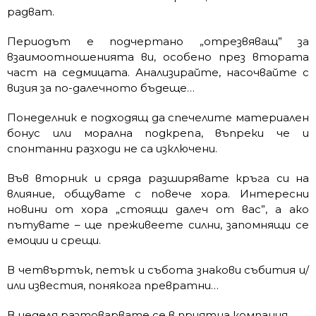
радват.
Периодът е подчертано „отрезвяващ” за
взаимоотношенията ви, особено през втората
част на седмицата. Анализирайте, насочвайте с
визия за по-далечното бъдеще…
Понеделник е подходящ да спечелите материален
бонус или морална подкрепа, въпреки че и
спонтанни разходи не са изключени.
Във вторник и сряда разширявате кръга си на
влияние, общувате с повече хора. Интересни
новини от хора „стоящи далеч от вас”, а ако
пътувате – ще преживеете силни, запомнящи се
емоции и срещи.
В четвъртък, петък и събота знакови събития и/
или известия, понякога превратни…
В неделя разтоварвате се в приятна компания.