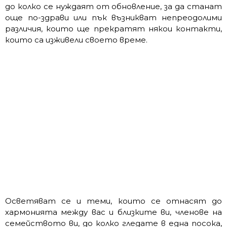
до колко се нуждаят от обновление, за да станат
още по-здрави или пък възникват непреодолими
различия, които ще прекратят някои контакти,
които са изживели своето време.
Осветяват се и теми, които се отнасят до
хармонията между вас и близките ви, членове на
семейството ви, до колко гледате в една посока,