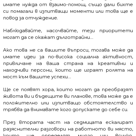
имате нужда от взаимо-помощ, също дали бихте
си помагали в изпитващи моменти или това ще е
повод за отчуждение.
Наблюдавайте, насочвайте, тези приоритети
могат да се окажат дълготрайни…
Ако това не са вашите въпроси, тогава може да
имате идеи за по-висока социална активност,
привличане на ваша страна на креативни и
находчиви персони, които ще играят ролята на
мост към вашите успехи…
Ще се появят хора, които могат да преобразят
живота ви и бъдещите ви планове, това може да е
положително или изпитващо обстоятелство и
трябва да внимавате кого допускате до себе си.
През втората част на седмицата ескалират
разяснителни разговори на работното ви място,
които ще определят много или всичко,