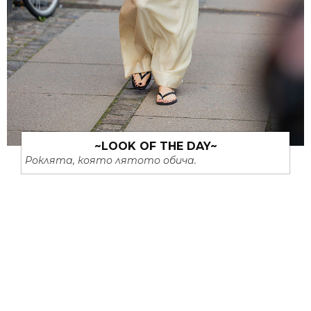
~LOOK OF THE DAY~
Роклята, която лятото обича.