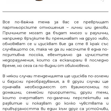
Все по-важна тема за вас се превръщат
партньорските отношения – лични или делови.
Причините могат да бъдат много и различни,
например връзките ви преминават на друго ниво,
обновяват се и изискват вие да сте в крак със
случващото се, така че да ги насочите в една по-
позитивна посока, евентуално да изчистите
недоразумения, които са ескалирали в последно
време, но сега са по-видни от обикновено.
В някои случаи тенденцията ще изисква по-големи
и базисни преобразувания, а в други случаи ще
означава необходимост от взаимопомощ по
домашни, семейни приоритети, други теми,
които очертават по-далечни перспективи на
развитие и показват до колко чувствата и
привързаността ви един към друг са устойчиви,