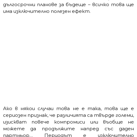
дългосрочни планове за бъдеще – всичко това ще
има изключително полезен ефект.
Ако в някои случаи това не е така, това ще е
сериозен признак, че различията са твърде големи,
изискват повече компромиси или въобще не
можете да продължите напред със даден
партньор… Периодът е изключително