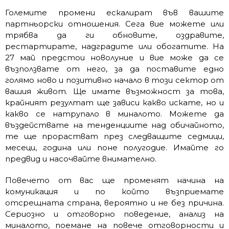
Големите промени ескалират във вашите
партньорски отношения. Сега вие можете или
трябва да ги обновите, оздравите,
рестартирате, надградите или обогатите. На
27 май предстои новолуние и вие може да се
възползвате от него, за да поставите едно
голямо ново и позитивно начало в този сектор от
вашия живот. Ще имате възможност за това,
крайният резултат ще зависи какво искате, но и
какво се натрупало в миналото. Можете да
въздействате на тенденциите над обичайното,
те ще прорастват през следващите седмици,
месеци, година или поне полугодие. Имайте го
предвид и насочвайте внимателно.
Повечето от вас ще променят начина на
комуникация и по който възприемате
отсрещната страна, вероятно и не без причина.
Сериозно и отговорно поведение, анализ на
миналото, поемане на повече отговорности и