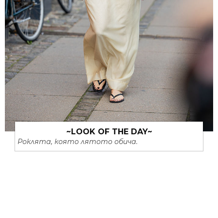
~LOOK OF THE DAY~
Роклята, която лятото обича.