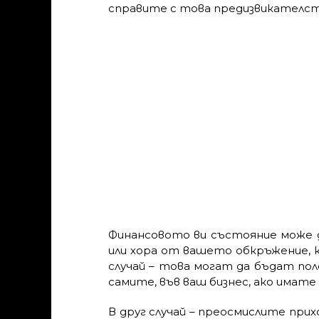
справите с това предизвикателст
Финансовото ви състояние може д
или хора от вашето обкръжение, 
случай – това могат да бъдат пол
самите, във ваш бизнес, ако имате
В друг случай – преосмислите прих