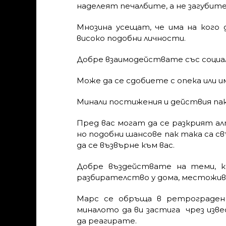
наделеят печалбите, а не загубите
Мнозина усещат, че има на кого
високо подобни личности.
Добре взаимодействате със социал
Може да се сдобиете с опека или 
Минали постижения и действия пак
Пред вас могат да се разкрият ал
но подобни шансове пак така са с
да се възвърне към вас.
Добре въздействате на теми, 
разбирателство у дома, местожив
Марс се обръща в ретрограден
миналото да ви застига чрез изв
да реагирате.