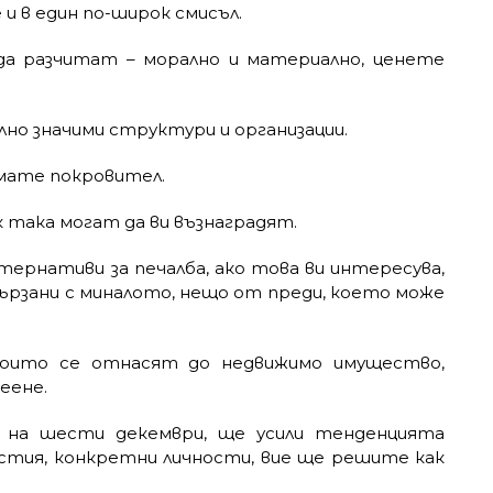
 и в един по-широк смисъл.
 да разчитат – морално и материално, ценете
но значими структури и организации.
имате покровител.
 така могат да ви възнаградят.
тернативи за печалба, ако това ви интересува,
вързани с миналото, нещо от преди, което може
които се отнасят до недвижимо имущество,
еене.
 на шести декември, ще усили тенденцията
естия, конкретни личности, вие ще решите как