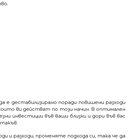
во.
а е дестабилизирано поради повишени разходи
които ви действат по този начин. В оптимален
езни инвестиции във ваши близки и дори във вас
 такъв.
оди и разходи, променяте подхода си, така че да