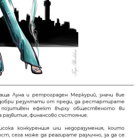
ща Луна и ретрограден Меркурий, значи вие
-добри резултати от преди, да рестартирате
 позитивен ефект върху общественото ви
 развитие, финансово състояние.
сока конкуренция или недоразумения, които
т, сега може да реагирате различно, за да се