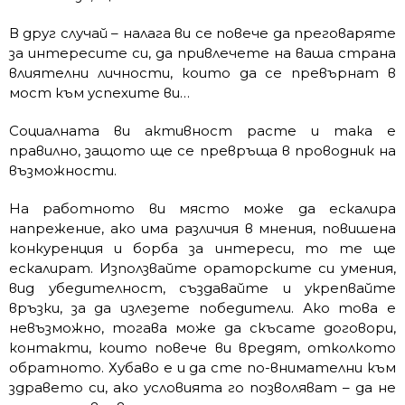
В друг случай – налага ви се повече да преговаряте
за интересите си, да привлечете на ваша страна
влиятелни личности, които да се превърнат в
мост към успехите ви…
Социалната ви активност расте и така е
правилно, защото ще се превръща в проводник на
възможности.
На работното ви място може да ескалира
напрежение, ако има различия в мнения, повишена
конкуренция и борба за интереси, то те ще
ескалират. Използвайте ораторските си умения,
вид убедителност, създавайте и укрепвайте
връзки, за да излезете победители. Ако това е
невъзможно, тогава може да скъсате договори,
контакти, които повече ви вредят, отколкото
обратното. Хубаво е и да сте по-внимателни към
здравето си, ако условията го позволяват – да не