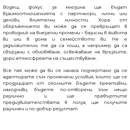
Водещ фокус за мнозина ще бъдат
взаимоотношенията с партньори, лични или
делови, влиятелни личности. Хора от
обкръжението ви може да се превръщат в
проводник на внезапни промени – базисни в живота
ви или в дома и семейството ви. Не е
задължително те да са лоши, а например да са
свързани с обновяване, освежаване на връзките,
дори атмосфреата на съществуване.
Все пак може да ви се налага подчертано да се
адаптирате съм променени условия, които ще се
продуцират от околните. Бъдете креативни,
находчиви, бъдете по-отворени към нещо
различно и ще превъртите
предизвикателствата в полза, ще получите
различен и по-добър резултат.