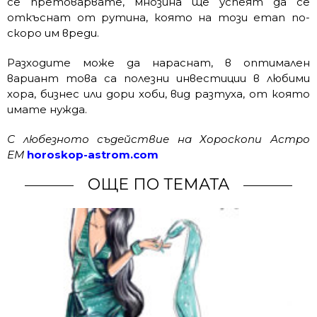
се претоварвате, мнозина ще успеят да се
откъснат от рутина, която на този етап по-
скоро им вреди.
Разходите може да нараснат, в оптимален
вариант това са полезни инвестиции в любими
хора, бизнес или дори хоби, вид разтуха, от която
имате нужда.
С любезното съдействие на Хороскопи Астро
ЕМ
horoskop-astrom.com
ОЩЕ ПО ТЕМАТА