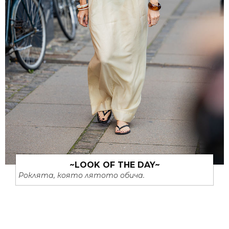
~LOOK OF THE DAY~
Роклята, която лятото обича.