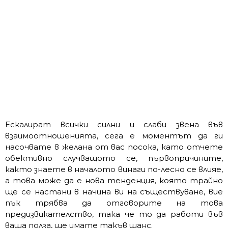
Ескалират всички силни и слаби звена във
взаимоотношенията, сега е моментът да ги
насочвате в желана от вас посока, като отчете
обективно случващото се, първопричините,
както знаете в началото винаги по-лесно се влияе,
а това може да е нова тенденция, която трайно
ще се настани в начина ви на съществуване, вие
пък трябва да отговорите на това
предизвикателство, така че то да работи във
ваша полза, ще имате такъв шанс.